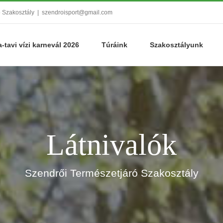
ó Szakosztály
|
szendroisport@gmail.com
a-tavi vízi karnevál 2026
Túráink
Szakosztályunk
Látnivalók
Szendrői Természetjáró Szakosztály