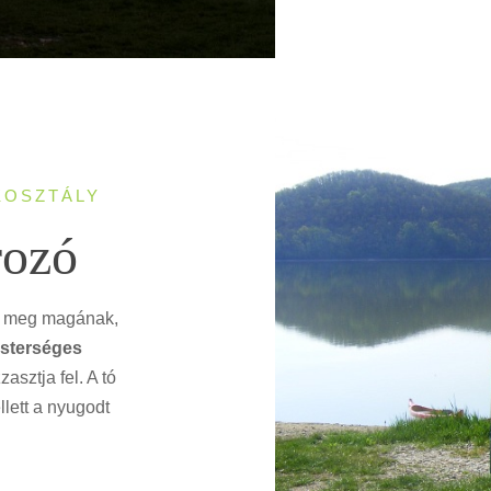
KOSZTÁLY
rozó
 meg magának,
sterséges
zasztja fel. A tó
lett a nyugodt