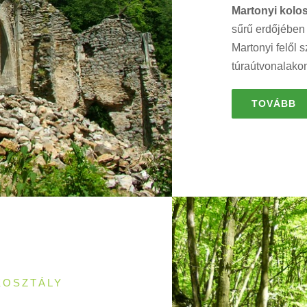
Martonyi kolo
sűrű erdőjébe
Martonyi felől 
túraútvonalako
TOVÁBB
KOSZTÁLY