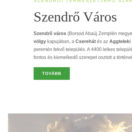
SZENDRŐI TERMÉSZETJÁRÓ SZA
Szendrő Város
Szendrő város
(Borsod Abaúj Zemplén megye
völgy
kapujában, a
Cserehát
és az
Aggteleki 
peremén fekvő település. A 4400 lelkes telepü
fontos és kiemelkedő szerepet osztott a történe
TOVÁBB