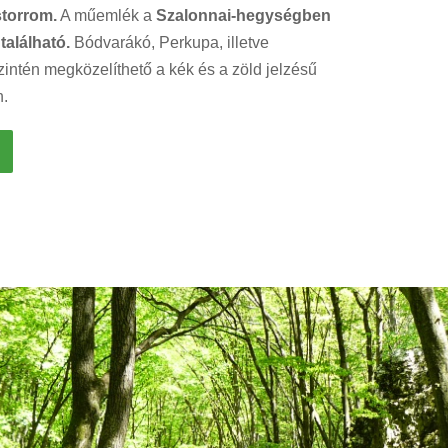
storrom.
A műemlék a
Szalonnai-hegységben
n
található.
Bódvarákó, Perkupa, illetve
szintén megközelíthető a kék és a zöld jelzésű
n.