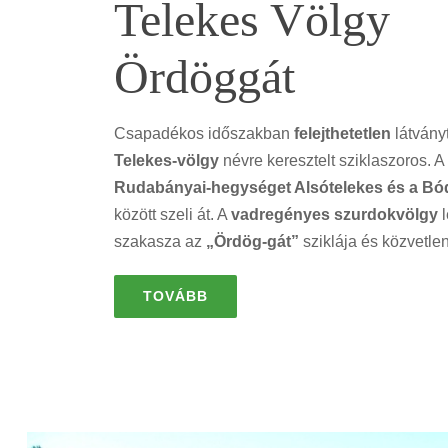
Telekes Völgy
Ördöggát
Csapadékos időszakban
felejthetetlen
látványt
Telekes-völgy
névre keresztelt sziklaszoros. A
Rudabányai-hegységet Alsótelekes és a Bó
között szeli át. A
vadregényes szurdokvölgy
l
szakasza az
„Ördög-gát”
sziklája és közvetle
TOVÁBB