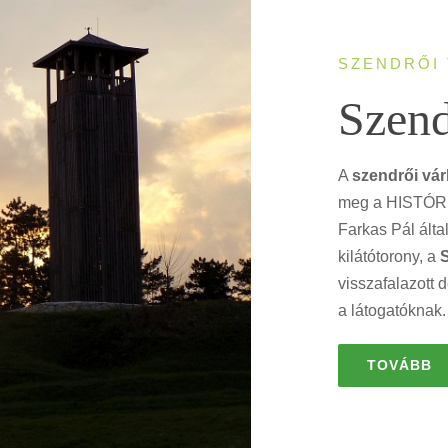
SZENDRŐI
Szend
A
szendrői vá
meg a HISTÓRIA
Farkas Pál álta
kilátótorony, a
S
visszafalazott 
a látogatóknak.
TOVÁBB