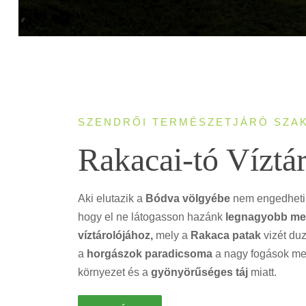
SZENDRŐI TERMÉSZETJÁRÓ SZA
Rakacai-tó Víztá
Aki elutazik a
Bódva völgyébe
nem engedheti
hogy el ne látogasson hazánk
legnagyobb me
víztárolójához,
mely a
Rakaca patak
vizét duz
a
horgászok paradicsoma
a nagy fogások mel
környezet és a
gyönyörűséges táj
miatt.