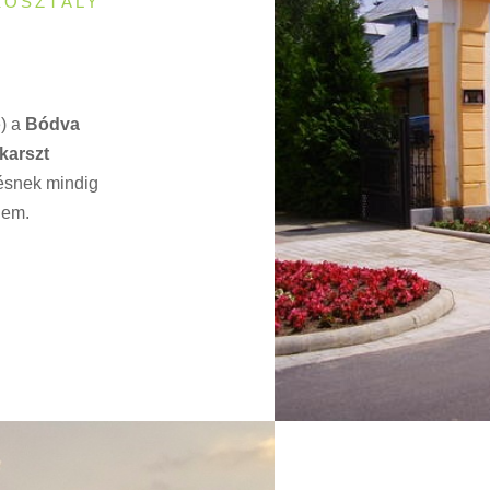
KOSZTÁLY
) a
Bódva
karszt
lésnek mindig
lem.