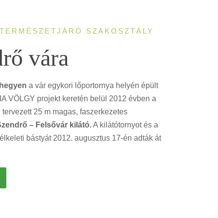
 TERMÉSZETJÁRÓ SZAKOSZTÁLY
rő vára
rhegyen
a vár egykori lőportornya helyén épült
 VÖLGY projekt keretén belül 2012 évben a
l tervezett 25 m magas, faszerkezetes
zendrő – Felsővár kilátó.
A kilátótornyot és a
délkeleti bástyát 2012. augusztus 17-én adták át