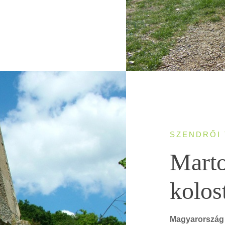
SZENDRŐI
Marto
kolos
Magyarország 