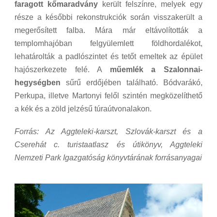
faragott kőmaradvány
került felszínre, melyek egy
része a későbbi rekonstrukciók során visszakerült a
megerősített falba. Mára már eltávolították a
templomhajóban felgyülemlett földhordalékot,
lehatárolták a padlószintet és tetőt emeltek az épület
hajószerkezete felé. A
műemlék a Szalonnai-
hegységben
sűrű erdőjében található. Bódvarákó,
Perkupa, illetve Martonyi felől szintén megközelíthető
a kék és a zöld jelzésű túraútvonalakon.
Forrás: Az Aggteleki-karszt, Szlovák-karszt és a
Cserehát c. turistaatlasz és útikönyv, Aggteleki
Nemzeti Park Igazgatóság könyvtárának forrásanyagai