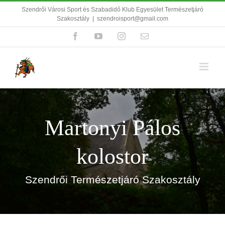
Kihagyás
Szendrői Városi Sport és Szabadidő Klub Egyesület Természetjáró
Szakosztály
|
szendroisport@gmail.com
Facebook
YouTube
Instagram
Email:
Martonyi Pálos
kolostor
Szendrői Természetjáró Szakosztály