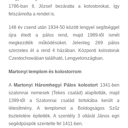
1786-ban II. József bezáratta a kolostorokat, így
felszámolta a rendet is.
148 év csend után 1934-50 között lengyel segítséggel
újra éledt a pálos rend, majd 1989-től ismét
megkezdték működésüket. Jelenleg 269 pálos
szerzetes él a rend 4 házában. Központi kolostoruk
Czestochowában található, Lengyelországban.
Martonyi templom és kolostorrom
A
Martonyi Háromhegyi Pálos kolostort
1341-ben
szalonnai nemesek (Tekes család) alapították, majd
1399-től a Szalonnai család birtokába került a
létesítmény. A templomot a Boldogságos Szűz
tiszteletére építették. A szentély 3 oltárát János egri
segédpüspök szentelte fel 1411-ben.