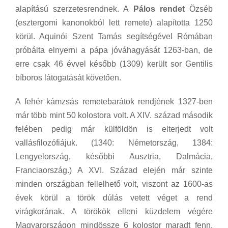
alapítású szerzetesrendnek. A
Pálos rendet
Özséb
(esztergomi kanonokból lett remete) alapította 1250
körül. Aquinói Szent Tamás segítségével Rómában
próbálta elnyerni a pápa jóváhagyását 1263-ban, de
erre csak 46 évvel később (1309) került sor Gentilis
bíboros látogatását követően.
A fehér kámzsás remetebarátok rendjének 1327-ben
már több mint 50 kolostora volt. A XIV. század második
felében pedig már külföldön is elterjedt volt
vallásfilozófiájuk. (1340: Németország, 1384:
Lengyelország, későbbi Ausztria, Dalmácia,
Franciaország.) A XVI. Század elején már szinte
minden országban fellelhető volt, viszont az 1600-as
évek körül a török dúlás vetett véget a rend
virágkorának. A törökök elleni küzdelem végére
Magyarországon mindössze 6 kolostor maradt fenn.