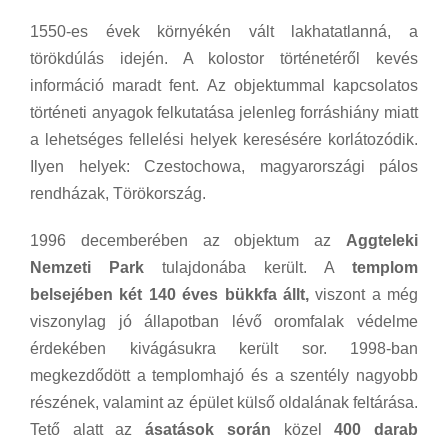
1550-es évek környékén vált lakhatatlanná, a
törökdúlás idején. A kolostor történetéről kevés
információ maradt fent. Az objektummal kapcsolatos
történeti anyagok felkutatása jelenleg forráshiány miatt
a lehetséges fellelési helyek keresésére korlátozódik.
Ilyen helyek: Czestochowa, magyarországi pálos
rendházak, Törökország.
1996 decemberében az objektum az
Aggteleki
Nemzeti Park
tulajdonába került. A
templom
belsejében két 140 éves bükkfa állt,
viszont a még
viszonylag jó állapotban lévő oromfalak védelme
érdekében kivágásukra került sor. 1998-ban
megkezdődött a templomhajó és a szentély nagyobb
részének, valamint az épület külső oldalának feltárása.
Tető alatt az
ásatások során
közel
400 darab