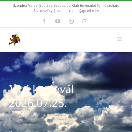
Kihagyás
Szendrői Városi Sport és Szabadidő Klub Egyesület Természetjáró
Szakosztály
|
szendroisport@gmail.com
Facebook
YouTube
Instagram
Email:
Vízi karnevál
2026.07.25.