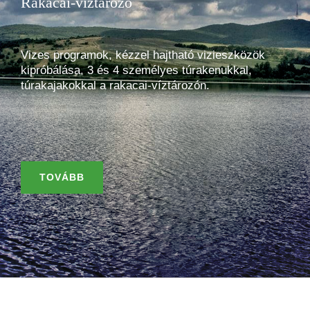
Rakacai-víztározó
Vizes programok, kézzel hajtható vizieszközök
kipróbálása, 3 és 4 személyes túrakenukkal,
túrakajakokkal a rakacai-víztározón.
TOVÁBB