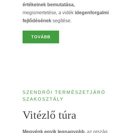
értékeinek bemutatása,
megismertetése, a vidék
idegenforgalmi
fejlődésének
segítése.
TOVÁBB
SZENDRŐI TERMÉSZETJÁRÓ
SZAKOSZTÁLY
Vitézlő túra
Megyénk egyik legnagyobb,
az ország