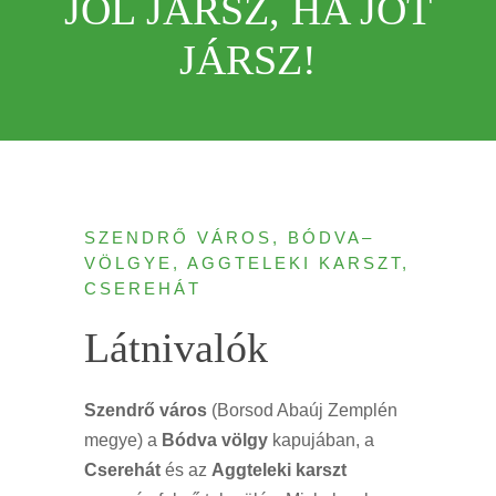
JÓL JÁRSZ, HA JÓT
JÁRSZ!
SZENDRŐ VÁROS, BÓDVA–
VÖLGYE, AGGTELEKI KARSZT,
CSEREHÁT
Látnivalók
Szendrő város
(Borsod Abaúj Zemplén
megye) a
Bódva völgy
kapujában, a
Cserehát
és az
Aggteleki karszt