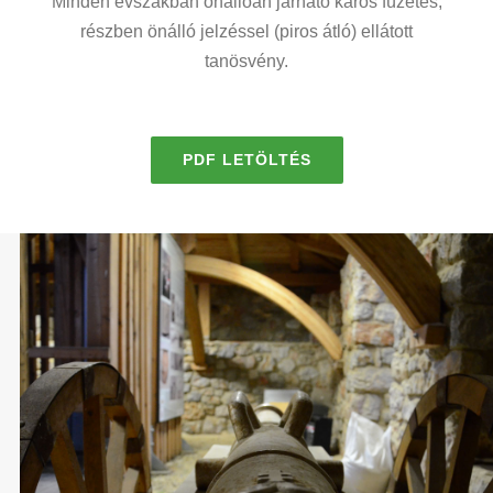
Minden évszakban önállóan járható karós füzetes,
részben önálló jelzéssel (piros átló) ellátott
tanösvény.
PDF LETÖLTÉS