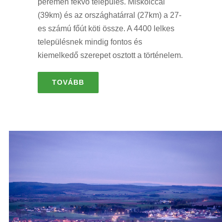
peremén fekvő település. Miskolccal
(39km) és az országhatárral (27km) a 27-
es számú főút köti össze. A 4400 lelkes
településnek mindig fontos és
kiemelkedő szerepet osztott a történelem.
TOVÁBB