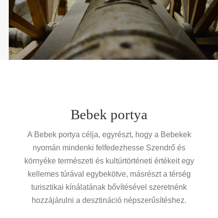
Bebek portya
A Bebek portya célja, egyrészt, hogy a Bebekek
nyomán mindenki felfedezhesse Szendrő és
környéke természeti és kultúrtörténeti értékeit egy
kellemes túrával egybekötve, másrészt a térség
turisztikai kínálatának bővítésével szeretnénk
hozzájárulni a desztináció népszerűsítéshez.