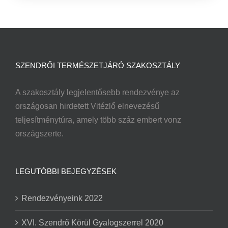
SZENDRŐI TERMÉSZETJÁRÓ SZAKOSZTÁLY
A szakosztály legjelentősebb rendezvénye az
országosan hirdetett Vitézlő elnevezésű
teljesítménytúra, amely több száz embert vonz
országszerte.
LEGUTÓBBI BEJEGYZÉSEK
Rendezvényeink 2022
XVI. Szendrő Körül Gyalogszerrel 2020