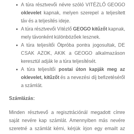
A túra résztvevői névre szóló VITÉZLŐ GEOGO
oklevelet
kapnak, melyen szerepel a teljesített
táv és a teljesítés ideje.
A túra résztvevői Vitézlő
GEOGO kitűzőt
kapnak,
mely távonként különbözőek lesznek.
A túra teljesítői Ötpróba pontra jogosultak, DE
CSAK AZOK, AKIK a GEOGO alkalmazáson
keresztül adják le a túra teljesítését.
A túra teljesítői
postai úton kapják meg az
oklevelet, kitűzőt
és a nevezési díj befizetéséről
a számlát.
Számlázás:
Minden résztvevő a regisztrációnál megadott címre
saját nevére kap számlát. Amennyiben más nevére
szeretné a számlát kérni, kérjük írjon egy emailt az