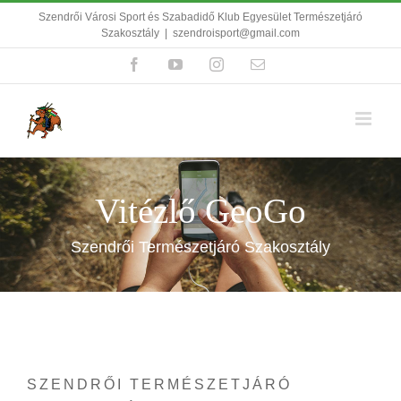
Kihagyás
Szendrői Városi Sport és Szabadidő Klub Egyesület Természetjáró
Szakosztály
|
szendroisport@gmail.com
Facebook
YouTube
Instagram
Email:
Vitézlő GeoGo
Szendrői Természetjáró Szakosztály
SZENDRŐI TERMÉSZETJÁRÓ