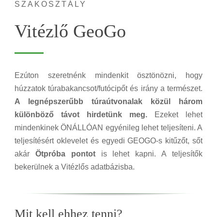
SZAKOSZTÁLY
Vitézlő GeoGo
Ezúton szeretnénk mindenkit ösztönözni, hogy
húzzatok túrabakancsot/futócipőt és irány a természet.
A legnépszerűbb túraútvonalak közül három
különböző távot hirdetünk meg.
Ezeket lehet
mindenkinek ÖNÁLLÓAN egyénileg lehet teljesíteni. A
teljesítésért oklevelet és egyedi GEOGO-s kitűzőt, sőt
akár
Ötpróba pontot
is lehet kapni. A teljesítők
bekerülnek a Vitézlős adatbázisba.
Mit kell ehhez tenni?