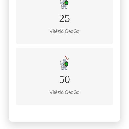
TOVÁBB
25
Gyalogos táv
25 km
Vitézlő GeoGo
TOVÁBB
50
Gyalogos táv
50 km
Vitézlő GeoGo