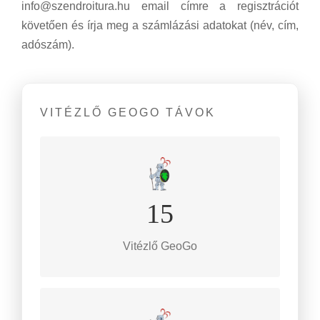
info@szendroitura.hu email címre a regisztrációt
követően és írja meg a számlázási adatokat (név, cím,
adószám).
VITÉZLŐ GEOGO TÁVOK
TOVÁBB
15
Gyalogos táv
15 km
Vitézlő GeoGo