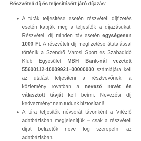
Részvételi díj és teljesítésért járó díjazás:
A túrák teljesítése esetén részvételi díjfizetés
esetén kapják meg a teljesítők a díjazásukat.
Részvételi díj minden táv esetén
egységesen
1000 Ft.
A részvételi díj megfizetése átutalással
történik a Szendrő Városi Sport és Szabadidő
Klub Egyesület
MBH Bank-nál vezetett
55600112-10009921–00000000
számlájára kell
az utalást teljesíteni a résztvevőnek, a
közlemény rovatban a
nevező nevét és
választott távját
kell beírni. Nevezési díj
kedvezményt nem tudunk biztosítani!
A túra teljesítők névsorát távonként a Vitézlő
adatbázisban megjelenítjük – csak a részvételi
díjat befizetők neve fog szerepelni az
adatbázisban.