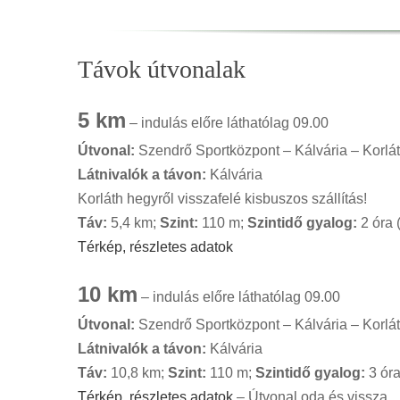
Távok útvonalak
5 km
– indulás előre láthatólag 09.00
Útvonal:
Szendrő Sportközpont – Kálvária – Korlá
Látnivalók a távon:
Kálvária
Korláth hegyről visszafelé kisbuszos szállítás!
Táv:
5,4 km;
Szint:
110 m;
Szintidő gyalog:
2 óra 
Térkép, részletes adatok
10 km
– indulás előre láthatólag 09.00
Útvonal:
Szendrő Sportközpont – Kálvária – Korl
Látnivalók a távon:
Kálvária
Táv:
10,8 km;
Szint:
110 m;
Szintidő gyalog:
3 óra
Térkép, részletes adatok
– Útvonal oda és vissza