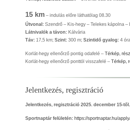
15 km
– indulás előre láthatólag 08.30
Útvonal:
Szendrő – Kis-hegy – Telekes kápolna – L
Látnivalók a távon:
Kálvária
Táv:
17,5 km;
Szint:
300 m;
Szintidő gyalog:
4 óra
Korlát-hegy ellenőrző pontig odafelé –
Térkép, rész
Korlát-hegy ellenőrző ponttól visszafelé –
Térkép, 
Jelentkezés, regisztráció
Jelentkezés, regisztráció 2025. december 15-től.
Sportnaptár felületén:
https://sportnaptar.hu/app