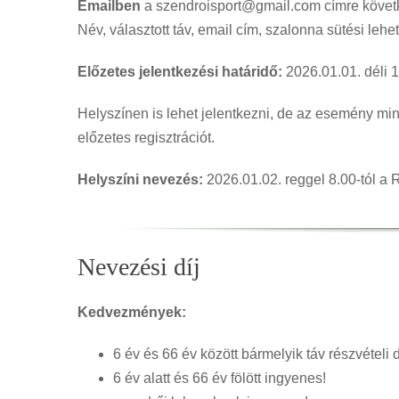
Emailben
a szendroisport@gmail.com címre követ
Név, választott táv, email cím, szalonna sütési lehe
Előzetes jelentkezési határidő:
2026.01.01. déli 1
Helyszínen is lehet jelentkezni, de az esemény m
előzetes regisztrációt.
Helyszíni nevezés:
2026.01.02. reggel 8.00-tól a 
Nevezési díj
Kedvezmények:
6 év és 66 év között bármelyik táv részvételi 
6 év alatt és 66 év fölött ingyenes!