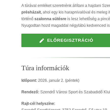
A túrával emléket szeretnénk állítani a hajdani Sz
présházait,
ahol egy kis harapnivalóval és meleg it
történő
szalonna sütésre
is lesz lehetőség a pincé
Nyugodtan hozd magaddal négylábú kedvenced is
ELŐREGISZTRÁCIÓ
Túra információk
Időpont:
2026. január 2. (péntek)
Rendező:
Szendrő Városi Sport és Szabadidő Klu
Rajt-cél helyszíne: