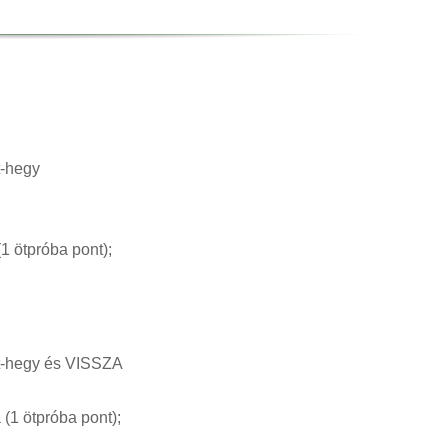
t-hegy
(1 ötpróba pont);
át-hegy és VISSZA
 (1 ötpróba pont);