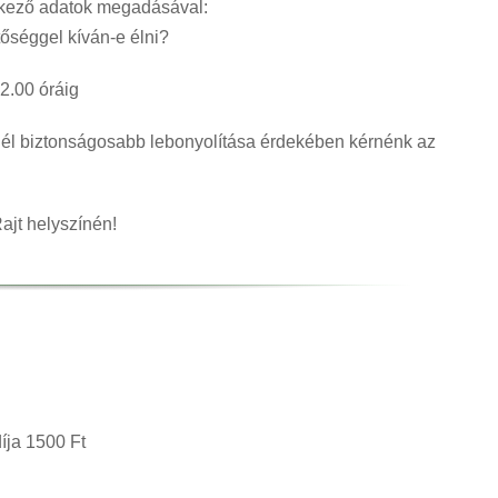
kező adatok megadásával:
tőséggel kíván-e élni?
2.00 óráig
inél biztonságosabb lebonyolítása érdekében kérnénk az
Rajt helyszínén!
díja 1500 Ft