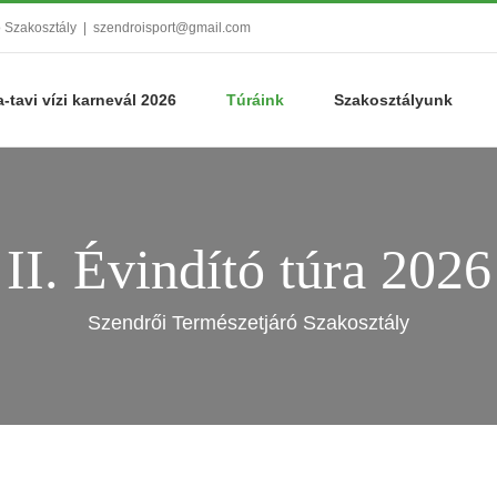
ó Szakosztály
|
szendroisport@gmail.com
a-tavi vízi karnevál 2026
Túráink
Szakosztályunk
II. Évindító túra 2026
Szendrői Természetjáró Szakosztály