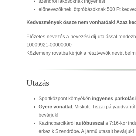
szendrői lakosoknak ingyenes!
előnevezőknek, ötpróbázóknak 500 Ft kedv
Kedvezmények össze nem vonhatóak! Azaz kedv
Előzetes nevezés a nevezési díj utalással rende
10009921-00000000
Közlemény rovatba kérjük a résztvevők nevét beírni
Utazás
Sportközpont környékén
ingyenes parkolási
Gyere vonattal.
Miskolc Tiszai pályaudvarról
bevárjuk!
Kazincbarcikáról
autóbusszal
a 7:16-kor ind
érkezik Szendrőbe. A jármű utasait bevárjuk!