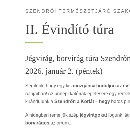
SZENDRŐI TERMÉSZETJÁRÓ SZAK
II. Évindító túra
Jégvirág, borvirág túra Szendrő
2026. január 2. (péntek)
Segítünk, hogy egy kis
mozgással induljon az év
napjaiban! Az ünnepi kalóriák égetésére egy remek
kirándulunk a
Szendrőn a Korlát – hegy
boros pin
A hidegben reméljük szép
jégvirágokat
fogunk látn
borvirágos
az orrunk.