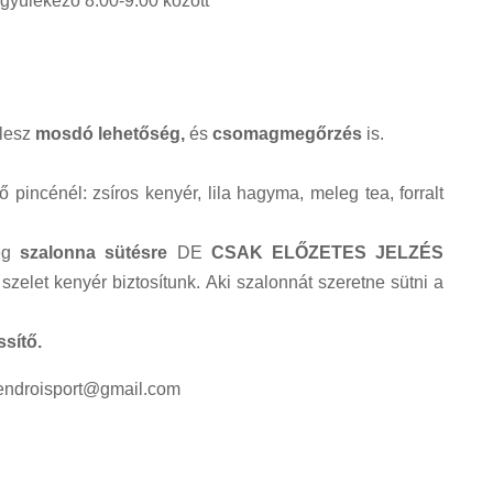
gyülekező 8.00-9.00 között
 lesz
mosdó lehetőség,
és
csomagmegőrzés
is.
 pincénél: zsíros kenyér, lila hagyma, meleg tea, forralt
ség
szalonna sütésre
DE
CSAK ELŐZETES JELZÉS
zelet kenyér biztosítunk. Aki szalonnát szeretne sütni a
ssítő.
zendroisport@gmail.com