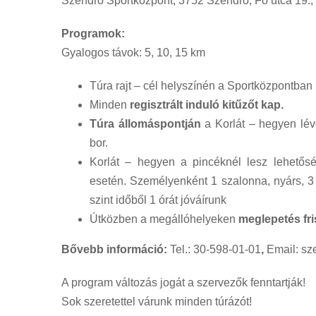
Szendrő Sportközpont, 3752 Szendrő, Fő utca 19., 
Programok:
Gyalogos távok: 5, 10, 15 km
Túra rajt – cél helyszínén a Sportközpontban
Minden
regisztrált induló kitűzőt kap.
Túra állomáspontján
a Korlát – hegyen lévő
bor.
Korlát – hegyen a pincéknél lesz lehető
esetén. Személyenként 1 szalonna, nyárs, 3 s
szint időből 1 órát jóváírunk
Útközben a megállóhelyeken
meglepetés fri
Bővebb információ:
Tel.: 30-598-01-01
,
Email: s
A program változás jogát a szervezők fenntartják!
Sok szeretettel várunk minden túrázót!