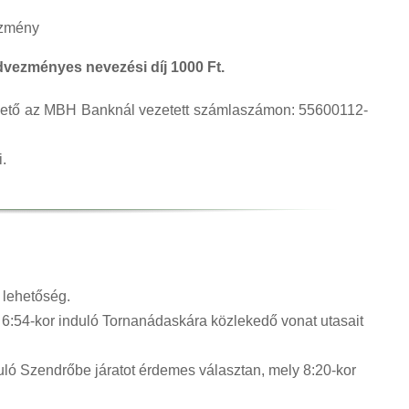
ezmény
ezményes nevezési díj 1000 Ft.
zhető az MBH Banknál vezetett számlaszámon: 55600112-
.
lehetőség.
 6:54-kor induló Tornanádaskára közlekedő vonat utasait
uló Szendrőbe járatot érdemes választan, mely 8:20-kor