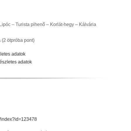
ipóc – Turista pihenő – Korlát-hegy – Kálvária
 (2 ötpróba pont)
letes adatok
részletes adatok
ly/index?id=123478