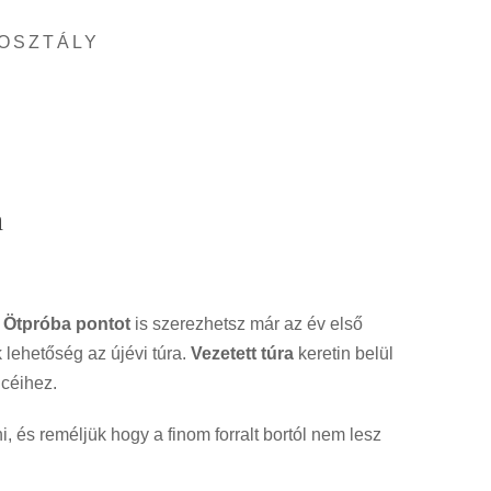
OSZTÁLY
n
! Ötpróba pontot
is szerezhetsz már az év első
 lehetőség az újévi túra.
Vezetett túra
keretin belül
céihez.
i, és reméljük hogy a finom forralt bortól nem lesz