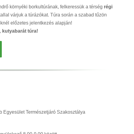
endrő környéki borkultúrának, felkeressük a térség
régi
allal várjuk a túrázókat. Túra során a szabad tűzön
knél előzetes jelentkezés alapján!
,
kutyabarát túra!
b Egyesület Természetjáró Szakosztálya