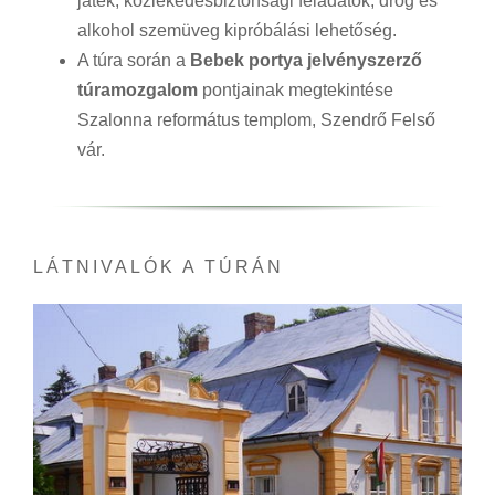
játék, közlekedésbiztonsági feladatok, drog és
alkohol szemüveg kipróbálási lehetőség.
A túra során a
Bebek portya jelvényszerző
túramozgalom
pontjainak megtekintése
Szalonna református templom, Szendrő Felső
vár.
LÁTNIVALÓK A TÚRÁN