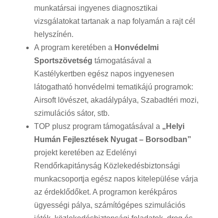
munkatársai ingyenes diagnosztikai
vizsgálatokat tartanak a nap folyamán a rajt cél
helyszínén.
A program keretében a
Honvédelmi
Sportszövetség
támogatásával a
Kastélykertben egész napos ingyenesen
látogatható honvédelmi tematikájú programok:
Airsoft lövészet, akadálypálya, Szabadtéri mozi,
szimulációs sátor, stb.
TOP plusz program támogatásával a
„Helyi
Humán Fejlesztések Nyugat – Borsodban”
projekt keretében az Edelényi
Rendőrkapitányság Közlekedésbiztonsági
munkacsoportja egész napos kitelepülése várja
az érdeklődőket. A programon kerékpáros
ügyességi pálya, számítógépes szimulációs