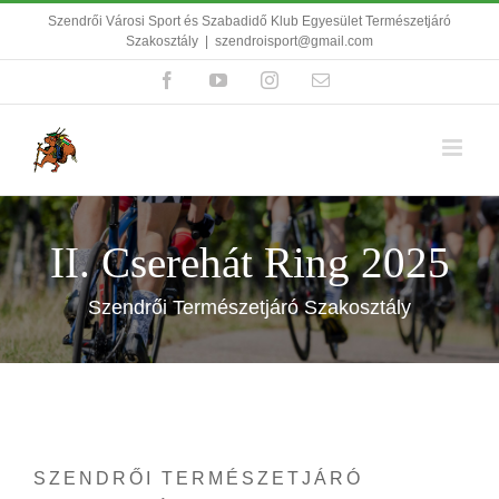
Kihagyás
Szendrői Városi Sport és Szabadidő Klub Egyesület Természetjáró
Szakosztály
|
szendroisport@gmail.com
Facebook
YouTube
Instagram
Email:
II. Cserehát Ring 2025
Szendrői Természetjáró Szakosztály
SZENDRŐI TERMÉSZETJÁRÓ