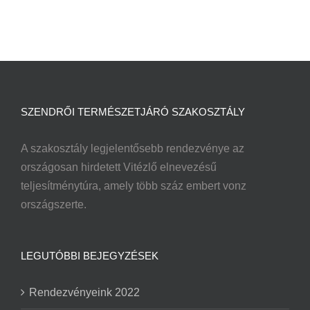
SZENDRŐI TERMÉSZETJÁRÓ SZAKOSZTÁLY
A szakosztály legjelentősebb rendezvénye az
országosan hirdetett Vitézlő elnevezésű
teljesítménytúra, amely több száz embert vonz
országszerte.
LEGUTÓBBI BEJEGYZÉSEK
Rendezvényeink 2022