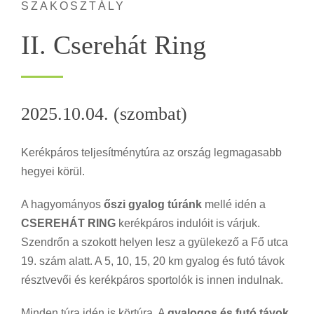
SZAKOSZTÁLY
II. Cserehát Ring
2025.10.04. (szombat)
Kerékpáros teljesítménytúra az ország legmagasabb
hegyei körül.
A hagyományos
őszi gyalog túránk
mellé idén a
CSEREHÁT RING
kerékpáros indulóit is várjuk.
Szendrőn a szokott helyen lesz a gyülekező a Fő utca
19. szám alatt. A 5, 10, 15, 20 km gyalog és futó távok
résztvevői és kerékpáros sportolók is innen indulnak.
Minden túra idén is körtúra. A
gyalogos és futó távok