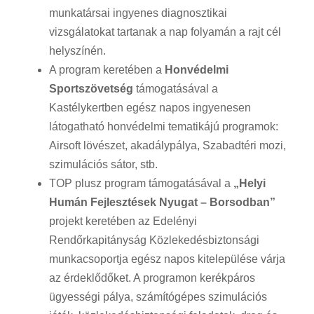
munkatársai ingyenes diagnosztikai
vizsgálatokat tartanak a nap folyamán a rajt cél
helyszínén.
A program keretében a
Honvédelmi
Sportszövetség
támogatásával a
Kastélykertben egész napos ingyenesen
látogatható honvédelmi tematikájú programok:
Airsoft lövészet, akadálypálya, Szabadtéri mozi,
szimulációs sátor, stb.
TOP plusz program támogatásával a
„Helyi
Humán Fejlesztések Nyugat – Borsodban”
projekt keretében az Edelényi
Rendőrkapitányság Közlekedésbiztonsági
munkacsoportja egész napos kitelepülése várja
az érdeklődőket. A programon kerékpáros
ügyességi pálya, számítógépes szimulációs