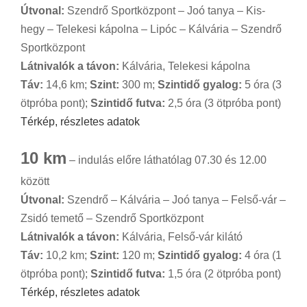
Útvonal:
Szendrő Sportközpont – Joó tanya – Kis-
hegy – Telekesi kápolna – Lipóc – Kálvária – Szendrő
Sportközpont
Látnivalók a távon:
Kálvária, Telekesi kápolna
Táv:
14,6 km;
Szint:
300 m;
Szintidő gyalog:
5 óra (3
ötpróba pont);
Szintidő futva:
2,5 óra (3 ötpróba pont)
Térkép, részletes adatok
10 km
– indulás előre láthatólag 07.30 és 12.00
között
Útvonal:
Szendrő – Kálvária – Joó tanya – Felső-vár –
Zsidó temető – Szendrő Sportközpont
Látnivalók a távon:
Kálvária, Felső-vár kilátó
Táv:
10,2 km;
Szint:
120 m;
Szintidő gyalog:
4 óra (1
ötpróba pont);
Szintidő futva:
1,5 óra (2 ötpróba pont)
Térkép, részletes adatok