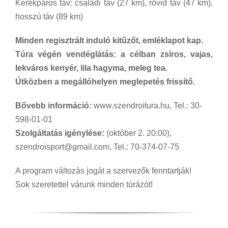
Kerékpáros táv: családi táv (27 km), rövid táv (47 km),
hosszú táv (89 km)
Minden regisztrált induló kitűzőt, emléklapot kap.
Túra végén vendéglátás: a célban zsíros, vajas,
lekváros kenyér, lila hagyma, meleg tea.
Útközben a megállóhelyen meglepetés frissítő.
Bővebb információ:
www.szendroitura.hu, Tel.: 30-
598-01-01
Szolgáltatás igénylése:
(október 2. 20:00),
szendroisport@gmail.com, Tel.: 70-374-07-75
A program változás jogát a szervezők fenntartják!
Sok szeretettel várunk minden túrázót!