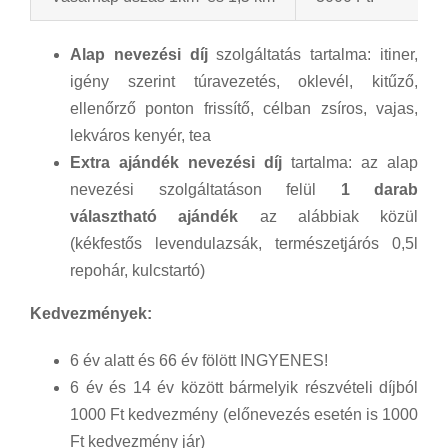
Alap nevezési díj
szolgáltatás tartalma: itiner,
igény szerint túravezetés, oklevél, kitűző,
ellenőrző ponton frissítő, célban zsíros, vajas,
lekváros kenyér, tea
Extra ajándék nevezési díj
tartalma: az alap
nevezési szolgáltatáson felül
1 darab
választható ajándék
az alábbiak közül
(kékfestős levendulazsák, természetjárós 0,5l
repohár, kulcstartó)
Kedvezmények:
6 év alatt és 66 év fölött INGYENES!
6 év és 14 év között bármelyik részvételi díjból
1000 Ft kedvezmény (előnevezés esetén is 1000
Ft kedvezmény jár)