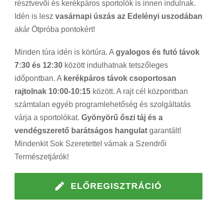
résztvevői és kerékpáros sportolók is innen indulnak.
Idén is lesz
vasárnapi úszás az Edelényi uszodában
akár Ötpróba pontokért!
Minden túra idén is körtúra. A
gyalogos és futó távok
7:30 és 12:30
között indulhatnak tetszőleges
időpontban. A
kerékpáros távok csoportosan
rajtolnak 10:00-10:15
között. A rajt cél központban
számtalan egyéb programlehetőség és szolgáltatás
várja a sportolókat.
Gyönyörű őszi táj és a
vendégszerető barátságos hangulat
garantált!
Mindenkit Sok Szeretettel várnak a Szendrői
Természetjárók!
ELŐREGISZTRÁCIÓ