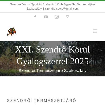
Kihagyás
Szendrői Városi Sport és Szabadidő Klub Egyesület Természetjáró
Szakosztály
|
szendroisport@gmail.com
Facebook
YouTube
Instagram
Email:
XXI. Szendrő Körül
Gyalogszerrel 2025
Szendrői Természetjáró Szakosztály
SZENDRŐI TERMÉSZETJÁRÓ