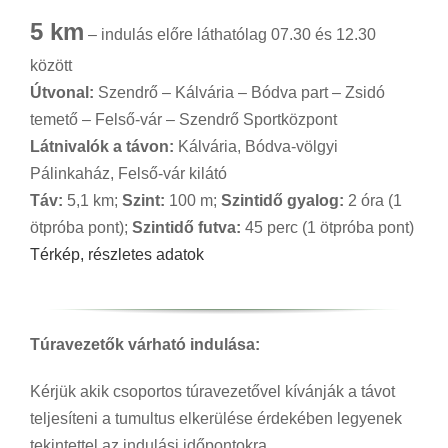
5 km
– indulás előre láthatólag 07.30 és 12.30
között
Útvonal:
Szendrő – Kálvária – Bódva part – Zsidó
temető – Felső-vár – Szendrő Sportközpont
Látnivalók a távon:
Kálvária, Bódva-völgyi
Pálinkaház, Felső-vár kilátó
Táv:
5,1 km;
Szint:
100 m;
Szintidő gyalog:
2 óra (1
ötpróba pont);
Szintidő futva:
45 perc (1 ötpróba pont)
Térkép, részletes adatok
Túravezetők várható indulása:
Kérjük akik csoportos túravezetővel kívánják a távot
teljesíteni a tumultus elkerülése érdekében legyenek
tekintettel az indulási időpontokra.