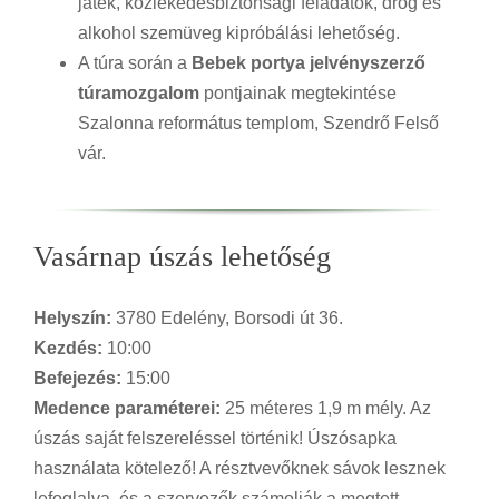
játék, közlekedésbiztonsági feladatok, drog és
alkohol szemüveg kipróbálási lehetőség.
A túra során a
Bebek portya jelvényszerző
túramozgalom
pontjainak megtekintése
Szalonna református templom, Szendrő Felső
vár.
Vasárnap úszás lehetőség
Helyszín:
3780 Edelény, Borsodi út 36.
Kezdés:
10:00
Befejezés:
15:00
Medence paraméterei:
25 méteres 1,9 m mély. Az
úszás saját felszereléssel történik! Úszósapka
használata kötelező! A résztvevőknek sávok lesznek
lefoglalva, és a szervezők számolják a megtett