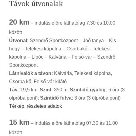
Távok útvonalak
20 km
– indulás előre láthatólag 7.30 és 10.00
között
Útvonal:
Szendrő Sportközpont – Joó tanya – Kis-
hegy – Telekesi kápolna – Csorbakő – Telekesi
kápolna – Lipóc – Kálvária – Felső-vár – Szendrő
Sportközpont
Látnivalók a távon:
Kálvária, Telekesi kápolna,
Csorba kő, Felső-vár kilátó
Táv:
19,5 km;
Szint:
350 m;
Szintidő gyalog:
6 óra (3
ötpróba pont);
Szintidő futva:
3 óra (3 ötpróba pont)
Térkép, részletes adatok
15 km
– indulás előre láthatólag 07.30 és 11.00
között