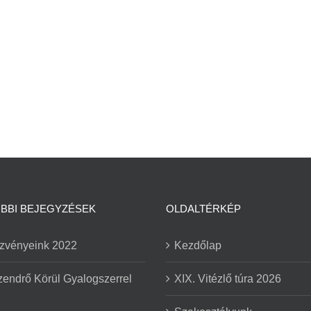
BBI BEJEGYZÉSEK
OLDALTÉRKÉP
zvényeink 2022
Kezdőlap
zendrő Körül Gyalogszerrel
XIX. Vitézlő túra 2026