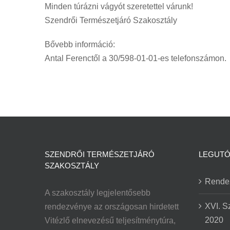
Minden túrázni vágyót szeretettel várunk!
Szendrői Természetjáró Szakosztály
Bővebb információ:
Antal Ferenctől a 30/598-01-01-es telefonszámon.
SZENDRŐI TERMÉSZETJÁRÓ
LEGUTÓ
SZAKOSZTÁLY
Rende
A szakosztály legjelentősebb
XVI. S
rendezvénye az országosan hirdetett
2020
Vitézlő elnevezésű teljesítménytúra,