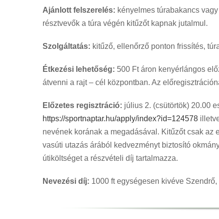
Ajánlott felszerelés:
kényelmes túrabakancs vagy s
résztvevők a túra végén kitűzőt kapnak jutalmul.
Szolgáltatás:
kitűző, ellenőrző ponton frissítés, túr
Étkezési lehetőség:
500 Ft áron kenyérlángos előz
átvenni a rajt – cél központban. Az előregisztráci
Előzetes regisztráció:
július 2. (csütörtök) 20.00 e
https://sportnaptar.hu/apply/index?id=124578
illet
nevének korának a megadásával. Kitűzőt csak az elő
vasúti utazás árából kedvezményt biztosító okmány
útiköltséget a részvételi díj tartalmazza.
Nevezési díj:
1000 ft egységesen kivéve Szendrő,