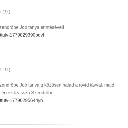
 19.),
zendrőbe Joó tanya érintésével!
tettutv-1779029390bqvf
 19.),
endrőbe Joó tanyáig közösen halad a rövid távval, majd
 érkezik vissza Szendrőbe!
ettutv-1779029564riyn