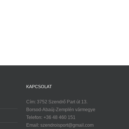
KAPCSOLAT
Cím: 3752 Szendrő Part út 13.
Borsod-Abaúj-Zemplén vármegye
Telefon: +36 48 460 151
Email:
szendroisport@gmail.com