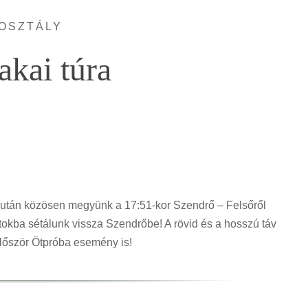
OSZTÁLY
akai túra
 után közösen megyünk a 17:51-kor Szendrő – Felsőről
okba sétálunk vissza Szendrőbe! A rövid és a hosszú táv
először Ötpróba esemény is!