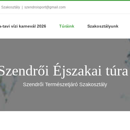
ó Szakosztály
|
szendroisport@gmail.com
a-tavi vízi karnevál 2026
Túráink
Szakosztályunk
zendrői Éjszakai túr
Szendrői Természetjáró Szakosztály