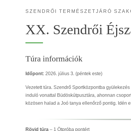
SZENDRŐI TERMÉSZETJÁRÓ SZAK
XX. Szendrői Éjsz
Túra információk
Időpont:
2026. július 3. (péntek este)
Vezetett túra. Szendrő Sportközpontba gyülekezés
induló vonattal Büdöskútpusztára, ahonnan csoport
közösen halad a Joó tanya ellenőrző pontig. Idén 
Rövid túra
– 1 Ötpróba pontért