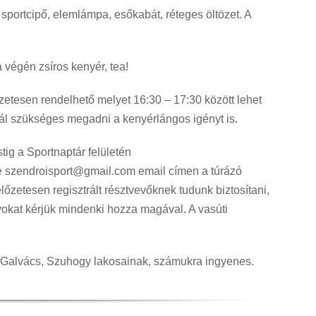
portcipő, elemlámpa, esőkabát, réteges öltözet. A
a végén zsíros kenyér, tea!
etesen rendelhető melyet 16:30 – 17:30 között lehet
ónál szükséges megadni a kenyérlángos igényt is.
stig a Sportnaptár felületén
ve szendroisport@gmail.com email címen a túrázó
zetesen regisztrált résztvevőknek tudunk biztosítani,
okat kérjük mindenki hozza magával. A vasúti
 Galvács, Szuhogy lakosainak, számukra ingyenes.