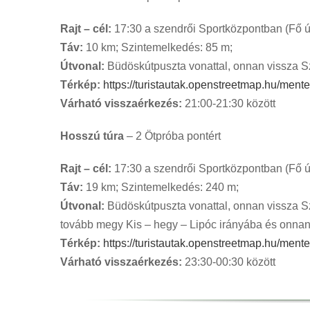
Rajt – cél:
17:30 a szendrői Sportközpontban (Fő út
Táv:
10 km; Szintemelkedés: 85 m;
Útvonal:
Büdöskútpuszta vonattal, onnan vissza S
Térkép:
https://turistautak.openstreetmap.hu/men
Várható visszaérkezés:
21:00-21:30 között
Hosszú túra
– 2 Ötpróba pontért
Rajt – cél:
17:30 a szendrői Sportközpontban (Fő út
Táv:
19 km; Szintemelkedés: 240 m;
Útvonal:
Büdöskútpuszta vonattal, onnan vissza Sz
tovább megy Kis – hegy – Lipóc irányába és onnan
Térkép:
https://turistautak.openstreetmap.hu/ment
Várható visszaérkezés:
23:30-00:30 között