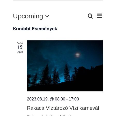
Upcoming
Keresett
Esem
Esemé
List
kifejezés
Dátum
nézet
Korábbi Események
kiválasztása.
keresés
navig
és
AUG
19
2023
nézet
választ
2023.08.19. @ 08:00
-
17:00
Rakaca Víztározó Vízi karnevál