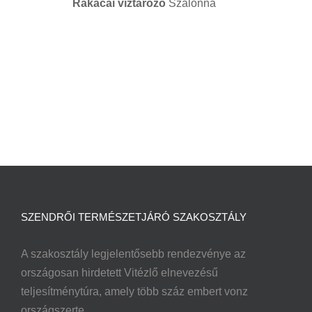
Rakacai víztározó
Szalonna
SZENDRŐI TERMÉSZETJÁRÓ SZAKOSZTÁLY
A szakosztály legjelentősebb rendezvénye az
országosan hirdetett Vitézlő elnevezésű
teljesítménytúra, amely több száz embert vonz
országszerte.