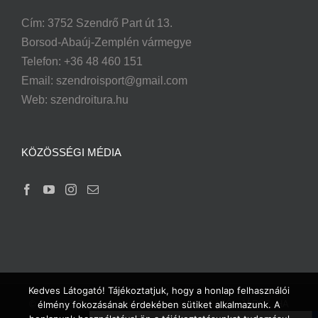
Cím: 3752 Szendrő Part út 13.
Borsod-Abaúj-Zemplén vármegye
Telefon: +36 48 460 151
Email:
szendroisport@gmail.com
Web: szendroitura.hu
KÖZÖSSÉGI MÉDIA
Kedves Látogató! Tájékoztatjuk, hogy a honlap felhasználói
© Szendrői Természetjáró Szakosztály
2026 | JÓL JÁRSZ, HA
élmény fokozásának érdekében sütiket alkalmazunk. A