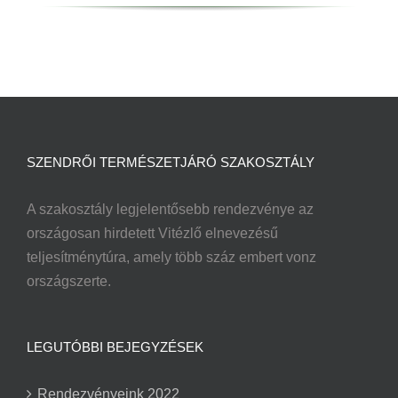
SZENDRŐI TERMÉSZETJÁRÓ SZAKOSZTÁLY
A szakosztály legjelentősebb rendezvénye az
országosan hirdetett Vitézlő elnevezésű
teljesítménytúra, amely több száz embert vonz
országszerte.
LEGUTÓBBI BEJEGYZÉSEK
Rendezvényeink 2022