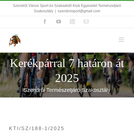
Kihagyás
Szendrői Városi Sport és Szabadidő Klub Egyesület Természetjáró
Szakosztály
|
szendroisport@gmail.com
Facebook
YouTube
Instagram
Email:
Kerékpárral 7 határon át
2025
Szendrői Természetjáró Szakosztály
KTI/SZ/188-1/2025