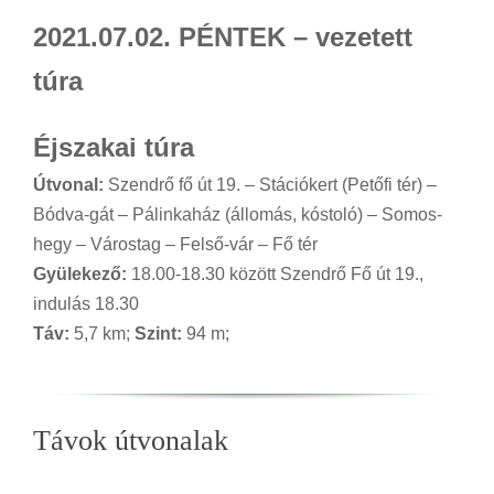
2021.07.02. PÉNTEK – vezetett
túra
Éjszakai túra
Útvonal:
Szendrő fő út 19. – Stációkert (Petőfi tér) –
Bódva-gát – Pálinkaház (állomás, kóstoló) – Somos-
hegy – Várostag – Felső-vár – Fő tér
Gyülekező:
18.00-18.30 között Szendrő Fő út 19.,
indulás 18.30
Táv:
5,7 km;
Szint:
94 m;
Távok útvonalak