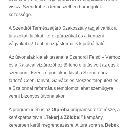
vissza Szendrőbe a természetben barangolók
közössége.
A Szendrői Természetjáró Szakosztály tagjai várják a
túrázókat, futókat, kerékpározókat és a kenuzni
vágyókat is! Több mozgásforma is kipróbálható!
Az útvonalak kialakításánál a Szendrői Felső – Várhoz
és a Rakacai víztározóhoz történő eljutás volt az egyik
szempont. Ezen célpontokon kívül a Szendrőhöz
tartozó Csehi tanyát, Galvács és Meszes települést és
a Szalonnai református templomot lehet szemügyre
venni bizonyos útvonalakon
A program idén is az
Ötpróba
programsorozat része, a
kerékpáros táv a
„Tekerj a Zöldbe!”
kampány
keretében kerül megrendezésre. A túra során a
Bebek