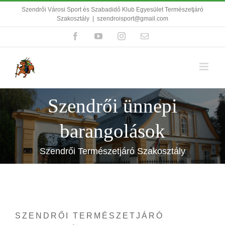
Kihagyás
Szendrői Városi Sport és Szabadidő Klub Egyesület Természetjáró
Szakosztály
|
szendroisport@gmail.com
Facebook
YouTube
Instagram
Email:
Szendrői ünnepi
barangolások
Szendrői Természetjáró Szakosztály
SZENDRŐI TERMÉSZETJÁRÓ