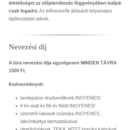
lehetőséget az előjelentkezés függvényében tudjuk
csak fogadni.
Az előnevezők állásáról folyamatos
tájékoztatást adunk.
Nevezési díj
A túra nevezési díja egységesen MINDEN TÁVRA
1500 Ft.
Kedvezmények:
kerékpáros résztvevőknek INGYENES!
6 év alatt és 66 év fölött INGYENES!
szendrői lakosok számára INGYENES,
lakcímkártya bemutatásával
ötpróbázóknak, TEKA, MTSZ tagsági kártyával