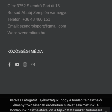
Cím: 3752 Szendrő Part út 13.
Borsod-Abaúj-Zemplén vármegye
Telefon: +36 48 460 151
Email:
szendroisport@gmail.com
Web: szendroitura.hu
KÖZÖSSÉGI MÉDIA
Kedves Látogató! Tájékoztatjuk, hogy a honlap felhasználói
© Szendrői Természetjáró Szakosztály
2026 | JÓL JÁRSZ, HA
élmény fokozásának érdekében sütiket alkalmazunk. A
honlapunk használatával ön a tájékoztatásunkat tudomásul
JÓT JÁRSZ!