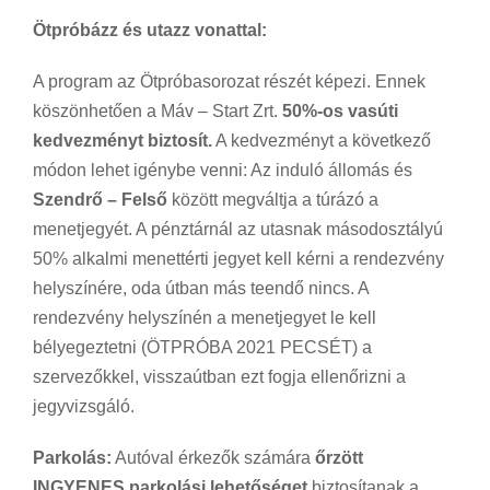
Ötpróbázz és utazz vonattal:
A program az Ötpróbasorozat részét képezi. Ennek
köszönhetően a Máv – Start Zrt.
50%-os vasúti
kedvezményt biztosít.
A kedvezményt a következő
módon lehet igénybe venni: Az induló állomás és
Szendrő – Felső
között megváltja a túrázó a
menetjegyét. A pénztárnál az utasnak másodosztályú
50% alkalmi menettérti jegyet kell kérni a rendezvény
helyszínére, oda útban más teendő nincs. A
rendezvény helyszínén a menetjegyet le kell
bélyegeztetni (ÖTPRÓBA 2021 PECSÉT) a
szervezőkkel, visszaútban ezt fogja ellenőrizni a
jegyvizsgáló.
Parkolás:
Autóval érkezők számára
őrzött
INGYENES parkolási lehetőséget
biztosítanak a