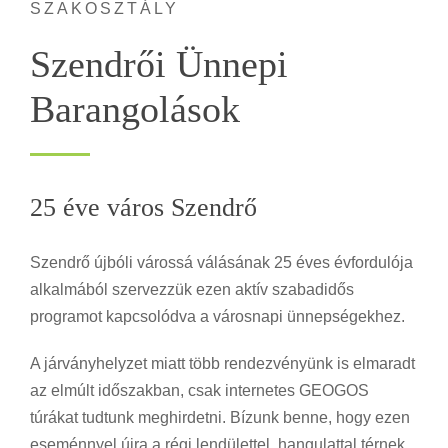
SZAKOSZTÁLY
Szendrői Ünnepi
Barangolások
25 éve város Szendrő
Szendrő újbóli várossá válásának 25 éves évfordulója
alkalmából szervezzük ezen aktív szabadidős
programot kapcsolódva a városnapi ünnepségekhez.
A járványhelyzet miatt több rendezvényünk is elmaradt
az elmúlt időszakban, csak internetes GEOGOS
túrákat tudtunk meghirdetni. Bízunk benne, hogy ezen
eseménnyel újra a régi lendülettel, hangulattal térnek