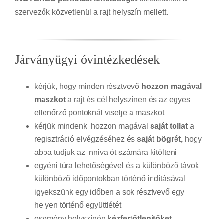
szervezők közvetlenül a rajt helyszín mellett.
Járványügyi óvintézkedések
kérjük, hogy minden résztvevő
hozzon magával
maszkot
a rajt és cél helyszínen és az egyes
ellenőrző pontoknál viselje a maszkot
kérjük mindenki hozzon magával
saját tollat
a
regisztráció elvégzéséhez és
saját bögrét,
hogy
abba tudjuk az innivalót számára kitölteni
egyéni túra lehetőségével és a különböző távok
különböző időpontokban történő indításával
igyekszünk egy időben a sok résztvevő egy
helyen történő együttlétét
esemény helyszínén
kézfertőtlenítőket