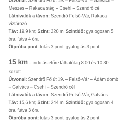
Útvonal:
Szendrő Fő út 19. – Felső-Vár – Galvács –
Meszes – Rakaca stég – Csehi – Szendrő cél
Látnivalók a távon:
Szendrő Felső-Vár, Rakaca
víztározó
Táv:
19,9 km;
Szint:
320 m;
Szintidő:
gyalogosan 5
óra, futva 4 óra
Ötpróba pont:
futás 3 pont, gyaloglás 3 pont
15 km
– indulás előre láthatólag 8.00 és 10.30
között
Útvonal:
Szendrő Fő út 19. – Felső-Vár – Ádám domb
– Galvács – Csehi – Szendrő cél
Látnivalók a távon:
Szendrő Felső-Vár, Galvács
Táv:
15,6 km;
Szint:
244 m;
Szintidő:
gyalogosan 4
óra, futva 3 óra
Ötpróba pont:
futás 3 pont, gyaloglás 2 pont