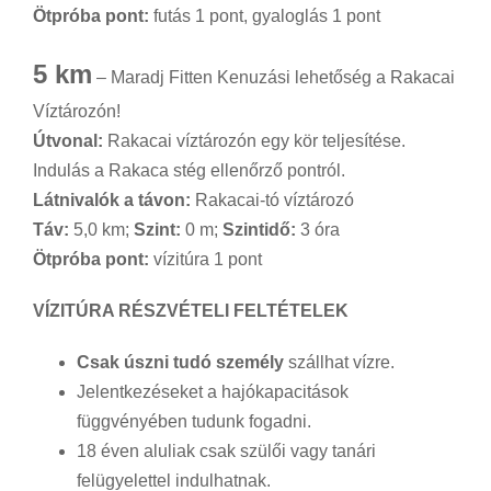
Ötpróba pont:
futás 1 pont, gyaloglás 1 pont
5 km
– Maradj Fitten Kenuzási lehetőség a Rakacai
Víztározón!
Útvonal:
Rakacai víztározón egy kör teljesítése.
Indulás a Rakaca stég ellenőrző pontról.
Látnivalók a távon:
Rakacai-tó víztározó
Táv:
5,0 km;
Szint:
0 m;
Szintidő:
3 óra
Ötpróba pont:
vízitúra 1 pont
VÍZITÚRA RÉSZVÉTELI FELTÉTELEK
Csak úszni tudó személy
szállhat vízre.
Jelentkezéseket a hajókapacitások
függvényében tudunk fogadni.
18 éven aluliak csak szülői vagy tanári
felügyelettel indulhatnak.