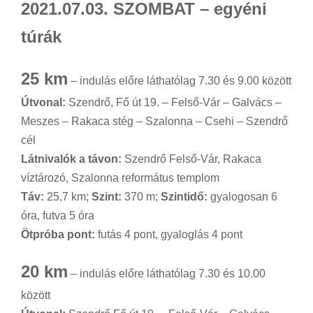
2021.07.03. SZOMBAT – egyéni
túrák
25 km
– indulás előre láthatólag 7.30 és 9.00 között
Útvonal:
Szendrő, Fő út 19. – Felső-Vár – Galvács –
Meszes – Rakaca stég – Szalonna – Csehi – Szendrő
cél
Látnivalók a távon:
Szendrő Felső-Vár, Rakaca
víztározó, Szalonna református templom
Táv:
25,7 km;
Szint:
370 m;
Szintidő:
gyalogosan 6
óra, futva 5 óra
Ötpróba pont:
futás 4 pont, gyaloglás 4 pont
20 km
– indulás előre láthatólag 7.30 és 10.00
között