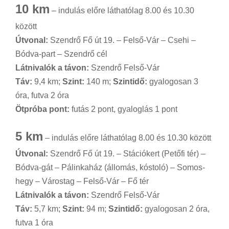
10 km
– indulás előre láthatólag 8.00 és 10.30
között
Útvonal:
Szendrő Fő út 19. – Felső-Vár – Csehi –
Bódva-part – Szendrő cél
Látnivalók a távon:
Szendrő Felső-Vár
Táv:
9,4 km;
Szint:
140 m;
Szintidő:
gyalogosan 3
óra, futva 2 óra
Ötpróba pont:
futás 2 pont, gyaloglás 1 pont
5 km
– indulás előre láthatólag 8.00 és 10.30 között
Útvonal:
Szendrő Fő út 19. – Stációkert (Petőfi tér) –
Bódva-gát – Pálinkaház (állomás, kóstoló) – Somos-
hegy – Várostag – Felső-Vár – Fő tér
Látnivalók a távon:
Szendrő Felső-Vár
Táv:
5,7 km;
Szint:
94 m;
Szintidő:
gyalogosan 2 óra,
futva 1 óra