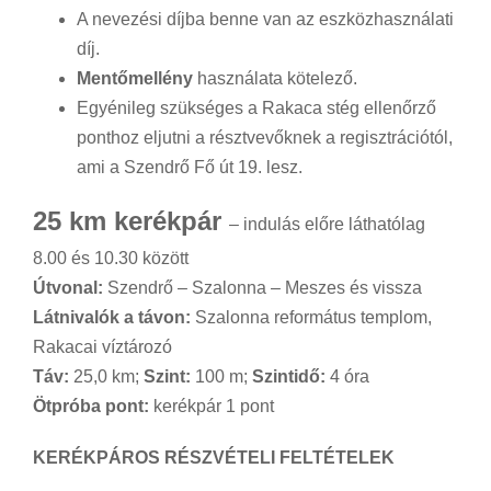
A nevezési díjba benne van az eszközhasználati
díj.
Mentőmellény
használata kötelező.
Egyénileg szükséges a Rakaca stég ellenőrző
ponthoz eljutni a résztvevőknek a regisztrációtól,
ami a Szendrő Fő út 19. lesz.
25 km kerékpár
– indulás előre láthatólag
8.00 és 10.30 között
Útvonal:
Szendrő – Szalonna – Meszes és vissza
Látnivalók a távon:
Szalonna református templom,
Rakacai víztározó
Táv:
25,0 km;
Szint:
100 m;
Szintidő:
4 óra
Ötpróba pont:
kerékpár 1 pont
KERÉKPÁROS RÉSZVÉTELI FELTÉTELEK