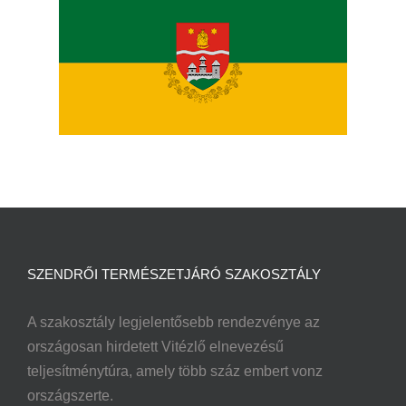
SZENDRŐI TERMÉSZETJÁRÓ SZAKOSZTÁLY
A szakosztály legjelentősebb rendezvénye az
országosan hirdetett Vitézlő elnevezésű
teljesítménytúra, amely több száz embert vonz
országszerte.