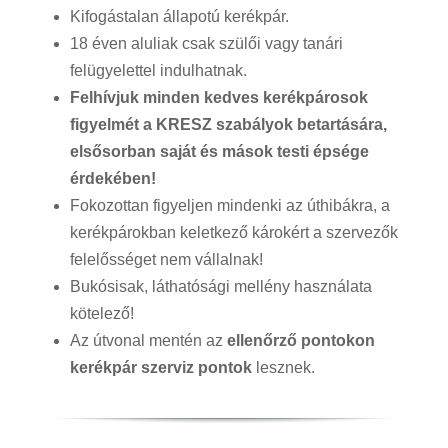
Kifogástalan állapotú kerékpár.
18 éven aluliak csak szülői vagy tanári
felügyelettel indulhatnak.
Felhívjuk minden kedves kerékpárosok
figyelmét a KRESZ szabályok betartására,
elsősorban saját és mások testi épsége
érdekében!
Fokozottan figyeljen mindenki az úthibákra, a
kerékpárokban keletkező károkért a szervezők
felelősséget nem vállalnak!
Bukósisak, láthatósági mellény használata
kötelező!
Az útvonal mentén az
ellenőrző pontokon
kerékpár szerviz pontok
lesznek.