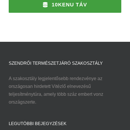
10KENU TÁV
SZENDRŐI TERMÉSZETJÁRÓ SZAKOSZTÁLY
A szakosztály legjelentősebb rendezvénye az
országosan hirdetett Vitézlő elnevezésű
teljesítménytúra, amely több száz embert vonz
országszerte.
LEGUTÓBBI BEJEGYZÉSEK