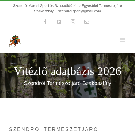
Kihagyás
Szendrői Városi Sport és Szabadidő Klub Egyesület Természetjáró
Szakosztály
|
szendroisport@gmail.com
Facebook
YouTube
Instagram
Email:
Vitézlő adatbázis 2026
Szendrői Természetjáró Szakosztály
SZENDRŐI TERMÉSZETJÁRÓ