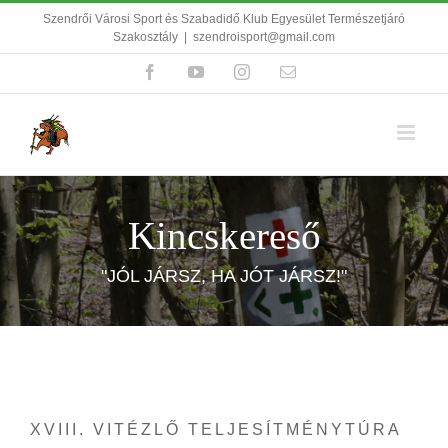
Kihagyás
Szendrői Városi Sport és Szabadidő Klub Egyesület Természetjáró
Szakosztály
|
szendroisport@gmail.com
Facebook
YouTube
Instagram
Email:
Kincskereső
"JÓL JÁRSZ, HA JÓT JÁRSZ!"
XVIII. VITÉZLŐ TELJESÍTMÉNYTÚRA