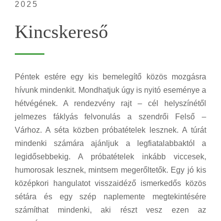
2025
Kincskereső
Péntek estére egy kis bemelegítő közös mozgásra
hívunk mindenkit. Mondhatjuk úgy is nyitó eseménye a
hétvégének. A rendezvény rajt – cél helyszínétől
jelmezes fáklyás felvonulás a szendrői Felső –
Várhoz. A séta közben próbatételek lesznek. A túrát
mindenki számára ajánljuk a legfiatalabbaktól a
legidősebbekig. A próbatételek inkább viccesek,
humorosak lesznek, mintsem megerőltetők. Egy jó kis
középkori hangulatot visszaidéző ismerkedős közös
sétára és egy szép naplemente megtekintésére
számíthat mindenki, aki részt vesz ezen az