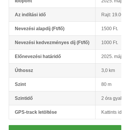
Időpont
2025. május 9
Az indítási idő
Rajt: 19.00 ór
Nevezési alapdíj (Ft/fő)
1500 Ft.
Nevezési kedvezményes díj (Ft/fő)
1000 Ft.
Előnevezési határidő
2025. május 6
Úthossz
3,0 km
Szint
80 m
Szintidő
2 óra gyalog
GPS-track letöltése
Kattints ide a