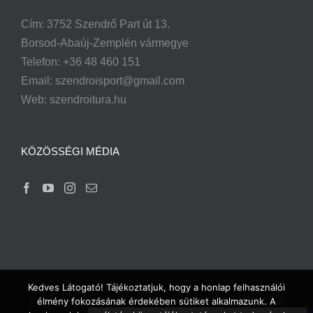
Cím: 3752 Szendrő Part út 13.
Borsod-Abaúj-Zemplén vármegye
Telefon: +36 48 460 151
Email:
szendroisport@gmail.com
Web: szendroitura.hu
KÖZÖSSÉGI MÉDIA
Kedves Látogató! Tájékoztatjuk, hogy a honlap felhasználói
élmény fokozásának érdekében sütiket alkalmazunk. A
© Szendrői Természetjáró Szakosztály
2026 | JÓL JÁRSZ, HA