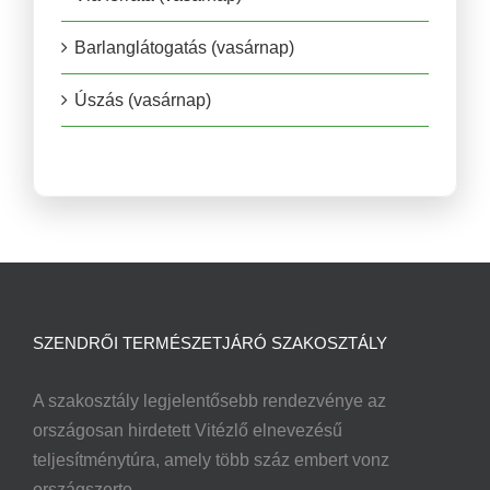
Barlanglátogatás (vasárnap)
Úszás (vasárnap)
SZENDRŐI TERMÉSZETJÁRÓ SZAKOSZTÁLY
A szakosztály legjelentősebb rendezvénye az
országosan hirdetett Vitézlő elnevezésű
teljesítménytúra, amely több száz embert vonz
országszerte.