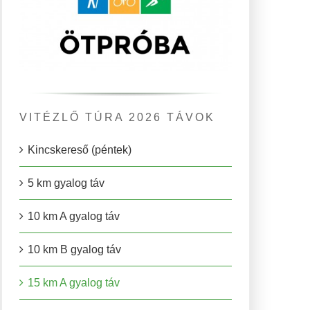
VITÉZLŐ TÚRA 2026 TÁVOK
Kincskereső (péntek)
5 km gyalog táv
10 km A gyalog táv
10 km B gyalog táv
15 km A gyalog táv