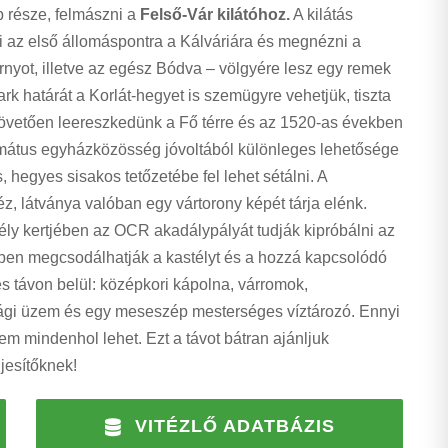
b része, felmászni a
Felső-Vár kilátóhoz.
A kilátás
ni az első állomáspontra a Kálváriára és megnézni a
rnyot, illetve az egész Bódva – völgyére lesz egy remek
rk határát a Korlát-hegyet is szemügyre vehetjük, tiszta
t követően leereszkedünk a Fő térre és az 1520-as években
rmátus egyházközösség jóvoltából különleges lehetősége
, hegyes sisakos tetőzetébe fel lehet sétálni. A
z, látványa valóban egy vártorony képét tárja elénk.
ély kertjében az OCR akadálypályát tudják kipróbálni az
özben megcsodálhatják a kastélyt és a hozzá kapcsolódó
s távon belül: középkori kápolna, várromok,
sági üzem és egy meseszép mesterséges víztározó. Ennyi
em mindenhol lehet. Ezt a távot bátran ajánljuk
jesítőknek!
VITÉZLŐ ADATBÁZIS