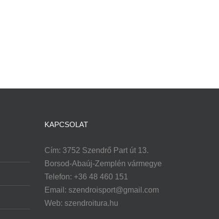
KAPCSOLAT
Cím: 3752 Szendrő Part út 13.
Borsod-Abaúj-Zemplén vármegye
Telefon: +36 48 460 151
Email:
szendroisport@gmail.com
Web: szendroitura.hu