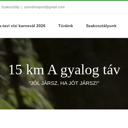
ó Szakosztály
|
szendroisport@gmail.com
a-tavi vízi karnevál 2026
Túráink
Szakosztályunk
15 km A gyalog táv
"JÓL JÁRSZ, HA JÓT JÁRSZ!"