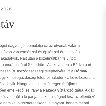
 2026
táv
et nagyon jól bemutatja ez az útvonal, valamint
a távon van természeti és építészeti érdekesség
kadályok. Rajt után a közelmúltban felújított
 panoráma tárul Szendrőre. Azt követően a Bódva part
oszan Bt. mezőgazdasági telephelyére. Itt a
Bódva-
 Egyik mezőgazdasági telepről haladunk a következőre, a
tása folyik. Hangulatos, nem túl régen
felújított
tően emelkedő, és irány a
Rakaca víztározó gátja.
A gát
és közvetlenül a tó partján, a kenu stégnél lesz az ellenőrző
 de nem kell visszaereszkedni a tanyára, hanem menni