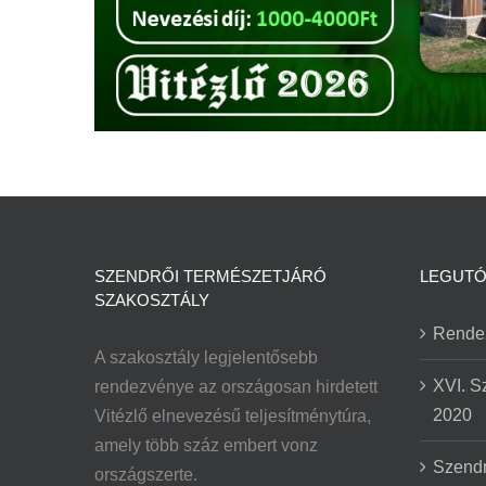
SZENDRŐI TERMÉSZETJÁRÓ
LEGUTÓ
SZAKOSZTÁLY
Rende
A szakosztály legjelentősebb
XVI. S
rendezvénye az országosan hirdetett
2020
Vitézlő elnevezésű teljesítménytúra,
amely több száz embert vonz
Szendr
országszerte.