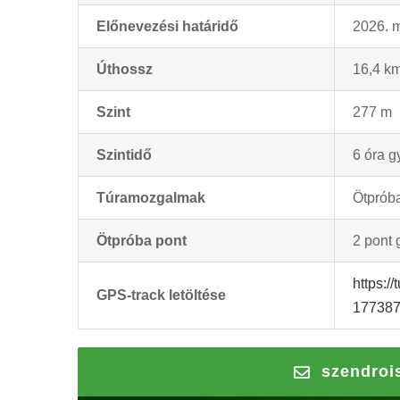
Előnevezési határidő
2026. m
Úthossz
16,4 k
Szint
277 m
Szintidő
6 óra g
Túramozgalmak
Ötpróba
Ötpróba pont
2 pont 
https:/
GPS-track letöltése
177387
szendroi