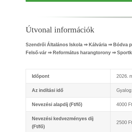
Útvonal információk
Szendrői Általános Iskola ⇒ Kálvária ⇒ Bódva 
Felső-vár ⇒ Református harangtorony ⇒ Sportk
Időpont
2026. 
Az indítási idő
Gyalog:
Nevezési alapdíj (Ft/fő)
4000 Ft
Nevezési kedvezményes díj
2500 Ft
(Ft/fő)