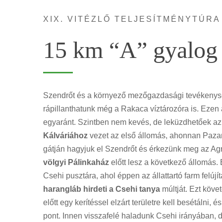
XIX. VITÉZLŐ TELJESÍTMÉNYTÚRA
15 km “A” gyalog 
Szendrőt és a környező mezőgazdasági tevékenység
rápillanthatunk még a Rakaca víztározóra is. Ezen 
egyaránt. Szintben nem kevés, de leküzdhetőek az a
Kálváriához
vezet az első állomás, ahonnan Pazar
gátján hagyjuk el Szendrőt és érkezünk meg az Agr
völgyi Pálinkaház
előtt lesz a következő állomás.
Csehi pusztára, ahol éppen az állattartó farm felújí
harangláb hirdeti a Csehi tanya
múltját. Ezt köve
előtt egy kerítéssel elzárt területre kell besétálni, 
pont. Innen visszafelé haladunk Csehi irányában,