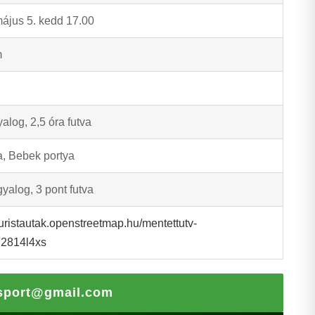
ájus 5. kedd 17.00
m
yalog, 2,5 óra futva
, Bebek portya
gyalog, 3 pont futva
/turistautak.openstreetmap.hu/mentettutv-
2814l4xs
sport@gmail.com