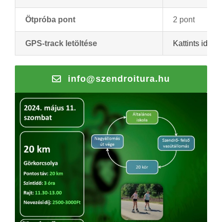
Ötpróba pont
2 pont
GPS-track letöltése
Kattints ide a
info@szendroitura.hu