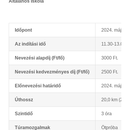
Általános Iskola
Időpont
2024. május 
Az indítási idő
11.30-13.00 ó
Nevezési alapdíj (Ft/fő)
3000 Ft.
Nevezési kedvezményes díj (Ft/fő)
2500 Ft.
Előnevezési határidő
2024. május 8
Úthossz
20,0 km (20 k
Szintidő
3 óra
Túramozgalmak
Ötpróba