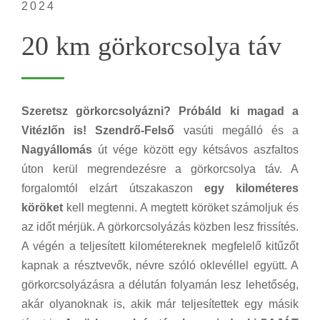
2024
20 km görkorcsolya táv
Szeretsz görkorcsolyázni? Próbáld ki magad a
Vitézlőn is!
Szendrő-Felső
vasúti megálló és a
Nagyállomás
út vége között egy kétsávos aszfaltos
úton kerül megrendezésre a görkorcsolya táv. A
forgalomtól elzárt útszakaszon
egy kilométeres
köröket
kell megtenni. A megtett köröket számoljuk és
az időt mérjük. A görkorcsolyázás közben lesz frissítés.
A végén a teljesített kilométereknek megfelelő kitűzőt
kapnak a résztvevők, névre szóló oklevéllel együtt. A
görkorcsolyázásra a délután folyamán lesz lehetőség,
akár olyanoknak is, akik már teljesítettek egy másik