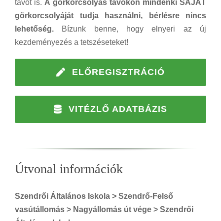
távot is.
A görkorcsolyás távokon mindenki SAJÁT
görkorcsolyáját tudja használni, bérlésre nincs
lehetőség.
Bízunk benne, hogy elnyeri az új
kezdeményezés a tetszéseteket!
ELŐREGISZTRÁCIÓ
VITÉZLŐ ADATBÁZIS
Útvonal információk
Szendrői Általános Iskola > Szendrő-Felső
vasútállomás > Nagyállomás út vége > Szendrői