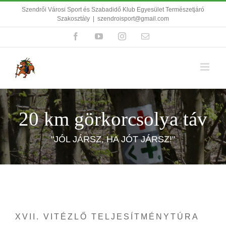
Kihagyás
Szendrői Városi Sport és Szabadidő Klub Egyesület Természetjáró
Szakosztály
|
szendroisport@gmail.com
Facebook
YouTube
Instagram
Email:
20 km görkorcsolya táv
"JÓL JÁRSZ, HA JÓT JÁRSZ!"
XVII. VITÉZLŐ TELJESÍTMÉNYTÚRA