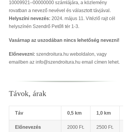
10009921–00000000 számlájára, a közlemény
rovatban a nevező nevével és választott távjával.
Helyszíni nevezés:
2024. május 11. Vitézlő rajt cél
helyszínén Szendrő Petőfi tér 1-3.
Vasárnap az uszodában nincs lehetőség nevezni!
Előnevezni:
szendroitura.hu weboldalon, vagy
emailben az info@szendroitura.hu email címen lehet.
Távok, árak
Táv
0,5 km
1,0 km
1,
Előnevezés
2000 Ft.
2500 Ft.
300