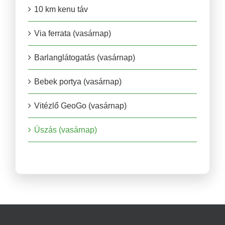
10 km kenu táv
Via ferrata (vasárnap)
Barlanglátogatás (vasárnap)
Bebek portya (vasárnap)
Vitézlő GeoGo (vasárnap)
Úszás (vasárnap)