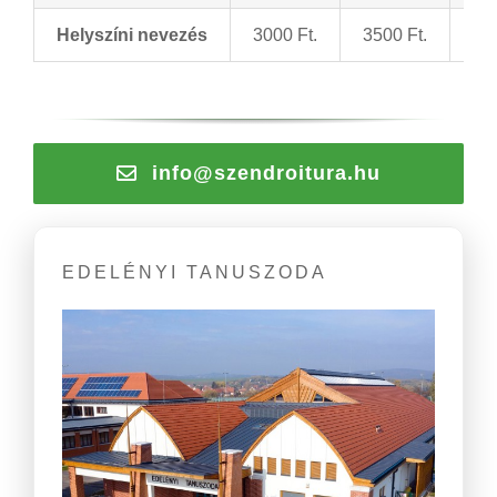
Helyszíni nevezés
3000 Ft.
3500 Ft.
400
info@szendroitura.hu
EDELÉNYI TANUSZODA