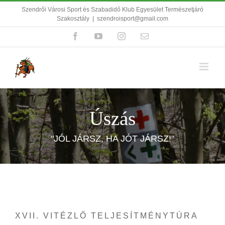
Kihagyás
Szendrői Városi Sport és Szabadidő Klub Egyesület Természetjáró
Szakosztály
|
szendroisport@gmail.com
Facebook
YouTube
Instagram
Email:
Úszás
"JÓL JÁRSZ, HA JÓT JÁRSZ!"
XVII. VITÉZLŐ TELJESÍTMÉNYTÚRA