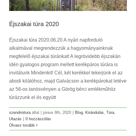
Éjszakai túra 2020
Éjszakai túra 2020.06.20 A nyári napforduló
alkalmával megrendezzük a hagyományainknak
megfelelő éjszakai túránkat! A legrövidebb éjszakán
idén gyalogos program mellett kerékpáros túrára is
invitálunk Mindenkit! Cél, két kerékkel tekerjünk el az
abodi kilátóhoz, majd Galvácson a kerékpárokat letéve
az 56-os tanösvényen a Görög bérci emlékműhöz
túrázzunk el és együtt
szendroitura
által
|
június 8th, 2020
|
Blog
,
Kirándulás
,
Túra
,
Utazás
|
0 hozzászólás
Olvass tovább