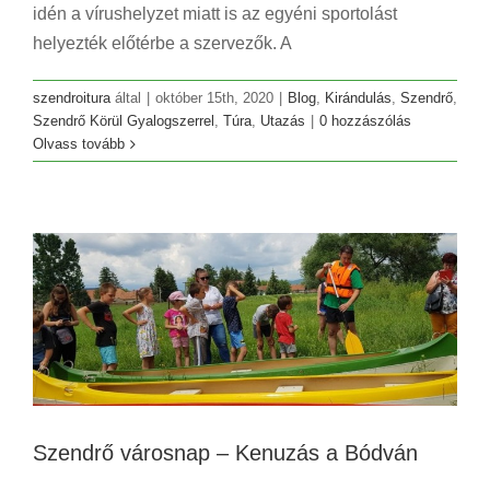
idén a vírushelyzet miatt is az egyéni sportolást
helyezték előtérbe a szervezők. A
szendroitura
által
|
október 15th, 2020
|
Blog
,
Kirándulás
,
Szendrő
,
Szendrő Körül Gyalogszerrel
,
Túra
,
Utazás
|
0 hozzászólás
Olvass tovább
Szendrő városnap – Kenuzás a Bódván
Blog
Hírek
Szendrő
Szendrő városnap – Kenuzás a Bódván