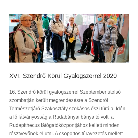
Túra
Utazás
XVI. Szendrő Körül Gyalogszerrel 2020
16. Szendrő körül gyalogszerrel Szeptember utolsó
szombatján került megrendezésre a Szendrői
Természetjáró Szakosztály szokásos őszi túrája. Idén
a fő látványosság a Rudabányai bánya tó volt, a
Rudapithecus látógatóközpontjához kellett minden
résztvevőnek eljutni. A csoportos túravezetés mellett