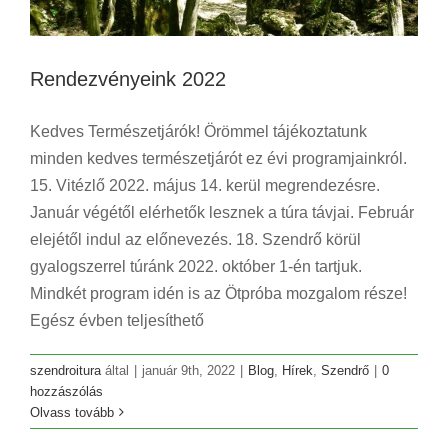
Rendezvényeink 2022
Kedves Természetjárók! Örömmel tájékoztatunk
minden kedves természetjárót ez évi programjainkról.
15. Vitézlő 2022. május 14. kerül megrendezésre.
Január végétől elérhetők lesznek a túra távjai. Február
elejétől indul az előnevezés. 18. Szendrő körül
gyalogszerrel túránk 2022. október 1-én tartjuk.
Mindkét program idén is az Ötpróba mozgalom része!
Egész évben teljesíthető
szendroitura
által
|
január 9th, 2022
|
Blog
,
Hírek
,
Szendrő
|
0
hozzászólás
Olvass tovább
XVI. Szendrő Körül Gyalogszerrel 2020
Blog
Kirándulás
Szendrő
Szendrő Körül Gyalogszerrel