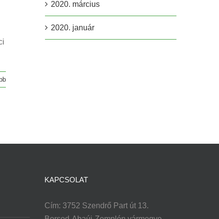
2020. március
2020. január
ci
bb
KAPCSOLAT
Cím: 3752 Szendrő Part út 13.
Borsod-Abaúj-Zemplén vármegye