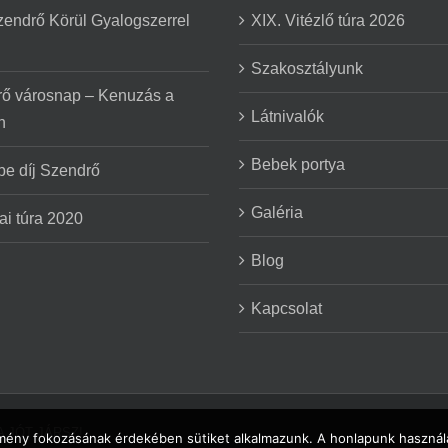
zendrő Körül Gyalogszerrel
XIX. Vitézlő túra 2026
Szakosztályunk
ő városnap – Kenuzás a
Látnivalók
n
Bebek portya
be díj Szendrő
Galéria
ai túra 2020
Blog
Kapcsolat
HA JÓT JÁRSZ!
élmény fokozásának érdekében sütiket alkalmazunk. A honlapunk használa