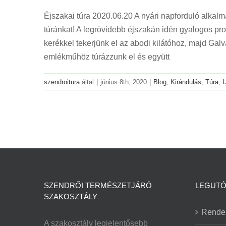
Éjszakai túra 2020.06.20 A nyári napforduló alk
túránkat! A legrövidebb éjszakán idén gyalogos prog
kerékkel tekerjünk el az abodi kilátóhoz, majd Ga
emlékműhöz túrázzunk el és együtt
szendroitura
által
|
június 8th, 2020
|
Blog
,
Kirándulás
,
Túra
,
U
SZENDRŐI TERMÉSZETJÁRÓ
LEGUTÓ
SZAKOSZTÁLY
Rende
A szakosztály legjelentősebb