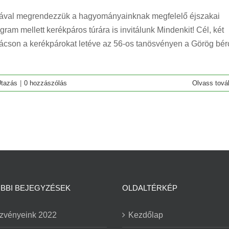
almával megrendezzük a hagyományainknak megfelelő éjszakai
ram mellett kerékpáros túrára is invitálunk Mindenkit! Cél, két
lvácson a kerékpárokat letéve az 56-os tanösvényen a Görög bér
tazás
|
0 hozzászólás
Olvass tová
BBI BEJEGYZÉSEK
OLDALTÉRKÉP
zvényeink 2022
Kezdőlap