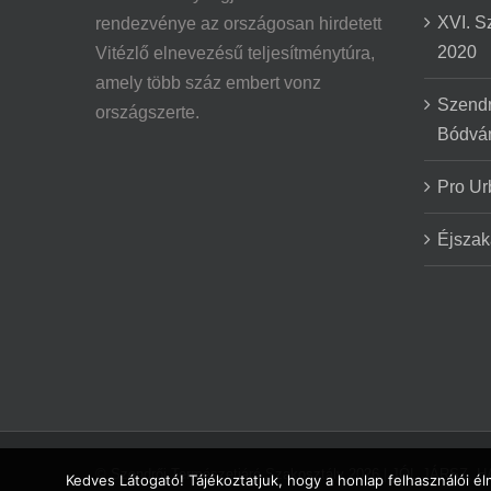
XVI. S
rendezvénye az országosan hirdetett
2020
Vitézlő elnevezésű teljesítménytúra,
amely több száz embert vonz
Szendr
országszerte.
Bódvá
Pro Ur
Éjszak
© Szendrői Természetjáró Szakosztály
2026 | JÓL JÁRSZ, 
Kedves Látogató! Tájékoztatjuk, hogy a honlap felhasználói 