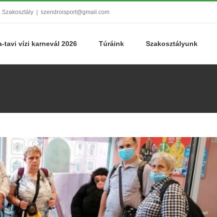
ó Szakosztály
|
szendroisport@gmail.com
a-tavi vízi karnevál 2026
Túráink
Szakosztályunk
 Körül Gyalogszerrel 2020
Szendrő Körül Gyalogszerrel
Túra
Utazás