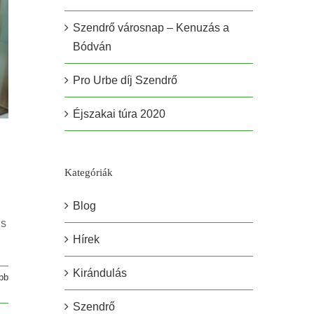
Szendrő városnap – Kenuzás a
Bódván
Pro Urbe díj Szendrő
Éjszakai túra 2020
Kategóriák
Blog
is
Hírek
Kirándulás
bb
Szendrő