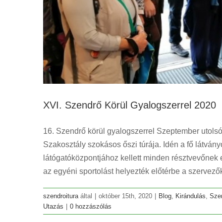
XVI. Szendrő Körül Gyalogszerrel 2020
16. Szendrő körül gyalogszerrel Szeptember utols
Szakosztály szokásos őszi túrája. Idén a fő látvá
látógatóközpontjához kellett minden résztvevőnek elj
Éj
az egyéni sportolást helyezték előtérbe a szervező
Blog
szendroitura
által
|
október 15th, 2020
|
Blog
,
Kirándulás
,
Sze
Utazás
|
0 hozzászólás