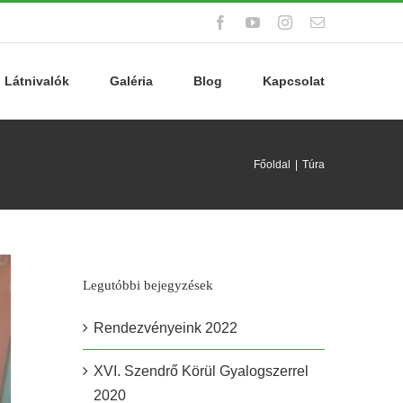
Facebook
YouTube
Instagram
Email:
Látnivalók
Galéria
Blog
Kapcsolat
Főoldal
Túra
Legutóbbi bejegyzések
Rendezvényeink 2022
XVI. Szendrő Körül Gyalogszerrel
2020