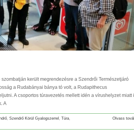
ó szombatján került megrendezésre a Szendrői Természetjáró
nyosság a Rudabányai bánya tó volt, a Rudapithecus
utni. A csoportos túravezetés mellett idén a vírushelyzet miatt 
szakai túra 2020
k. A
Kirándulás
Túra
Utazás
ndrő
,
Szendrő Körül Gyalogszerrel
,
Túra
,
Olvass tová