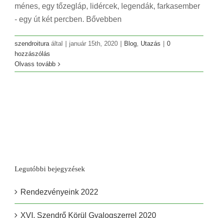
ménes, egy tőzegláp, lidércek, legendák, farkasember
- egy út két percben. Bővebben
szendroitura
által
|
január 15th, 2020
|
Blog
,
Utazás
|
0
hozzászólás
Olvass tovább
Legutóbbi bejegyzések
Rendezvényeink 2022
XVI. Szendrő Körül Gyalogszerrel 2020