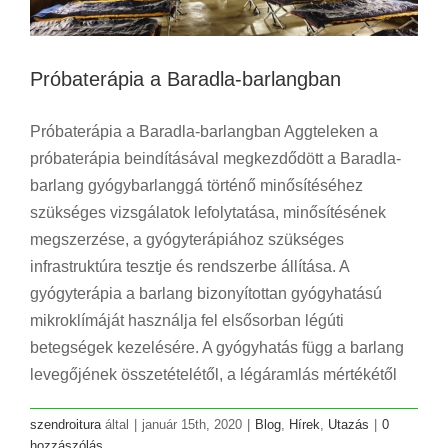
Próbaterápia a Baradla-barlangban
Próbaterápia a Baradla-barlangban Aggteleken a
próbaterápia beindításával megkezdődött a Baradla-
barlang gyógybarlanggá történő minősítéséhez
szükséges vizsgálatok lefolytatása, minősítésének
megszerzése, a gyógyterápiához szükséges
infrastruktúra tesztje és rendszerbe állítása. A
gyógyterápia a barlang bizonyítottan gyógyhatású
mikroklímáját használja fel elsősorban légúti
betegségek kezelésére. A gyógyhatás függ a barlang
levegőjének összetételétől, a légáramlás mértékétől
szendroitura
által
|
január 15th, 2020
|
Blog
,
Hírek
,
Utazás
|
0
hozzászólás