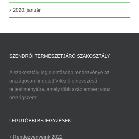
2020. január
SZENDRŐI TERMÉSZETJÁRÓ SZAKOSZTÁLY
A szakosztály legjelentősebb rendezvénye az
országosan hirdetett Vitézlő elnevezésű
teljesítménytúra, amely több száz embert vonz
országszerte.
LEGUTÓBBI BEJEGYZÉSEK
Rendezvényeink 2022