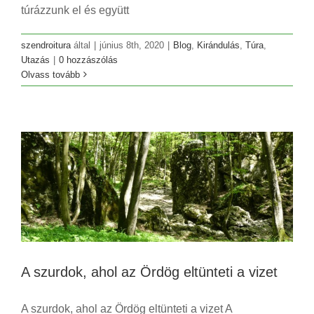
túrázzunk el és együtt
szendroitura
által
|
június 8th, 2020
|
Blog
,
Kirándulás
,
Túra
,
Utazás
|
0 hozzászólás
Olvass tovább
A szurdok, ahol az Ördög eltünteti a vizet
Blog
Kirándulás
Utazás
A szurdok, ahol az Ördög eltünteti a vizet
A szurdok, ahol az Ördög eltünteti a vizet A