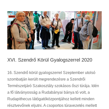
Túra
Utazás
XVI. Szendrő Körül Gyalogszerrel 2020
16. Szendrő körül gyalogszerrel Szeptember utolsó
szombatján került megrendezésre a Szendrői
Természetjáró Szakosztály szokásos őszi túrája. Idén
a fő látványosság a Rudabányai bánya tó volt, a
Rudapithecus látógatóközpontjához kellett minden
résztvevőnek eljutni. A csoportos túravezetés mellett