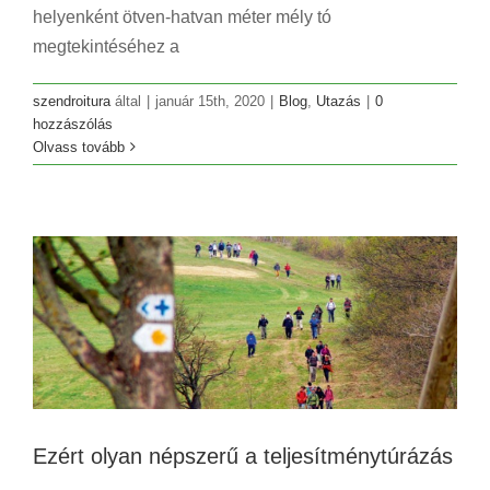
helyenként ötven-hatvan méter mély tó
megtekintéséhez a
szendroitura
által
|
január 15th, 2020
|
Blog
,
Utazás
|
0
hozzászólás
Olvass tovább
Ezért olyan népszerű a teljesítménytúrázás
Blog
Utazás
Ezért olyan népszerű a teljesítménytúrázás