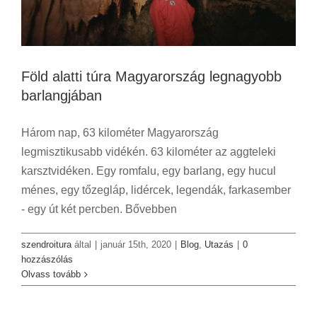
Föld alatti túra Magyarország legnagyobb
barlangjában
Három nap, 63 kilométer Magyarország
legmisztikusabb vidékén. 63 kilométer az aggteleki
karsztvidéken. Egy romfalu, egy barlang, egy hucul
ménes, egy tőzegláp, lidércek, legendák, farkasember
- egy út két percben. Bővebben
szendroitura
által
|
január 15th, 2020
|
Blog
,
Utazás
|
0
hozzászólás
Winnetou szelleme a legmélyebb magyar
Olvass tovább
tónál
Blog
Utazás