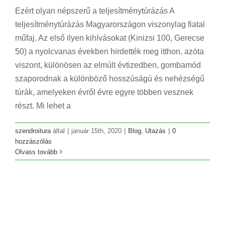
Ezért olyan népszerű a teljesítménytúrázás A
teljesítménytúrázás Magyarországon viszonylag fiatal
műfaj. Az első ilyen kihívásokat (Kinizsi 100, Gerecse
50) a nyolcvanas években hirdették meg itthon, azóta
viszont, különösen az elmúlt évtizedben, gombamód
szaporodnak a különböző hosszúságú és nehézségű
túrák, amelyeken évről évre egyre többen vesznek
részt. Mi lehet a
szendroitura
által
|
január 15th, 2020
|
Blog
,
Utazás
|
0
hozzászólás
Olvass tovább