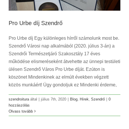
Pro Urbe díj Szendrő
Pro Urbe díj Egy különleges hírről számolunk most be.
Szendrő Városi nap alkalmából (2020. július 3-án) a
Szendrői Természetjáró Szakosztály 17 éves
működése elismeréseként átvehette az ünnepi testületi
ülésen Szendrő Város Pro Urbe díját. Ezúton is
köszönet Mindenkinek az elmúlt években végzett
közös munkáért! Úgy gondoljuk ez Mindenki érdeme,
szendroitura
által
|
július 7th, 2020
|
Blog
,
Hírek
,
Szendrő
|
0
hozzászólás
Olvass tovább
Éjszakai túra 2020
Blog
Kirándulás
Túra
Utazás