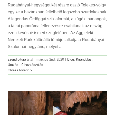
Rudabányai-hegységet két részre osztó Telekes-völgy
egyike a hazánkban fellelhető legszebb szurdokoknak.
A legendás Ördöggát sziklaformái, a zúgók, barlangok,
a tátrai panoráma felfedezésre csábítanak az ország
ezen kevésbé ismert szegletében. Az Aggteleki
Nemzeti Park különálló tömbjét alkotja a Rudabányai-
Szalonnai-hegylánc, melyet a
szendroitura
által
|
március 2nd, 2020
|
Blog
,
Kirándulás
,
Utazás
|
0 hozzászólás
Föld alatti túra Magyarország legnagyobb
Olvass tovább
barlangjában
Blog
Utazás