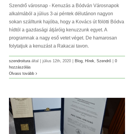
Szendrő városnap - Kenuzás a Bódván Városnapok
alkalmából a július 3-ai péntek délutánon nagyon
sokan szálltunk hajóba, hogy a Kovács út fölötti Bódva
hídtól a gazdasági átjáróig kenuzzunk egyet. A
programnak a nagy eső vetet véget. De hamarosan
folytatjuk a kenuzást a Rakacai tavon.
szendroitura
által
|
július 12th, 2020
|
Blog
,
Hírek
,
Szendrő
|
0
hozzászólás
Olvass tovább
Pro Urbe díj Szendrő
Blog
Hírek
Szendrő