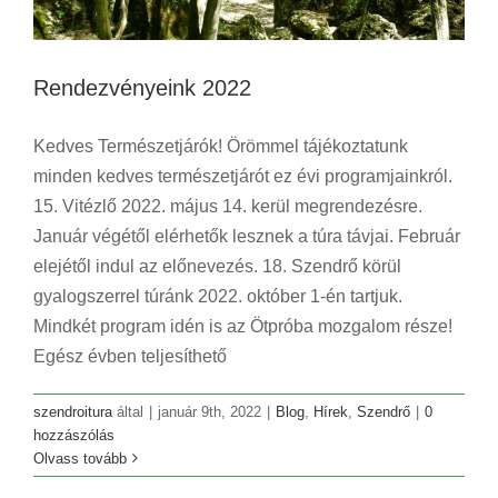
Rendezvényeink 2022
Kedves Természetjárók! Örömmel tájékoztatunk
minden kedves természetjárót ez évi programjainkról.
15. Vitézlő 2022. május 14. kerül megrendezésre.
Január végétől elérhetők lesznek a túra távjai. Február
elejétől indul az előnevezés. 18. Szendrő körül
gyalogszerrel túránk 2022. október 1-én tartjuk.
Mindkét program idén is az Ötpróba mozgalom része!
Egész évben teljesíthető
szendroitura
által
|
január 9th, 2022
|
Blog
,
Hírek
,
Szendrő
|
0
hozzászólás
Olvass tovább
XVI. Szendrő Körül Gyalogszerrel 2020
Blog
Kirándulás
Szendrő
Szendrő Körül Gyalogszerrel