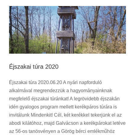
Éjszakai túra 2020
Éjszakai túra 2020.06.20 A nyári napforduló
alkalmával megrendezzük a hagyományainknak
megfelelő éjszakai túránkat! A legrövidebb éjszakán
idén gyalogos program mellett kerékpáros túrára is
invitálunk Mindenkit! Cél, két kerékkel tekerjünk el az
abodi kilátóhoz, majd Galvácson a kerékpárokat letéve
az 56-os tanösvényen a Görög bérci emlékműhöz