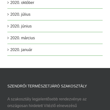
2020. október
2020. július
2020. június
2020. március
2020. január
SZENDRŐI TERMÉSZETJÁRÓ SZAKOSZTÁLY
A szakosztály legjelentősebb rendezvénye az
országosan hirdetett Vitézlő elnevezésű