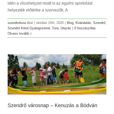
idén a vírushelyzet miatt is az egyéni sportolást
helyezték előtérbe a szervezők. A
szendroitura
által
|
október 15th, 2020
|
Blog
,
Kirándulás
,
Szendrő
,
Szendrő Körül Gyalogszerrel
,
Túra
,
Utazás
|
0 hozzászólás
Olvass tovább
Szendrő városnap – Kenuzás a Bódván
Blog
Hírek
Szendrő
Szendrő városnap – Kenuzás a Bódván