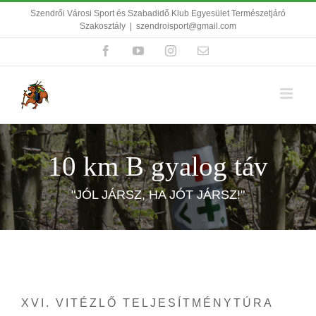
Kihagyás
Szendrői Városi Sport és Szabadidő Klub Egyesület Természetjáró
Szakosztály
|
szendroisport@gmail.com
Facebook
YouTube
Instagram
Email:
10 km B gyalog táv
"JÓL JÁRSZ, HA JÓT JÁRSZ!"
XVI. VITÉZLŐ TELJESÍTMÉNYTÚRA