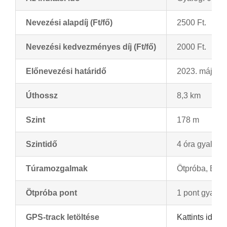
Nevezési alapdíj (Ft/fő)
2500 Ft.
Nevezési kedvezményes díj (Ft/fő)
2000 Ft.
Előnevezési határidő
2023. május 1
Úthossz
8,3 km
Szint
178 m
Szintidő
4 óra gyalog, 
Túramozgalmak
Ötpróba, Bebe
Ötpróba pont
1 pont gyalog,
GPS-track letöltése
Kattints ide a