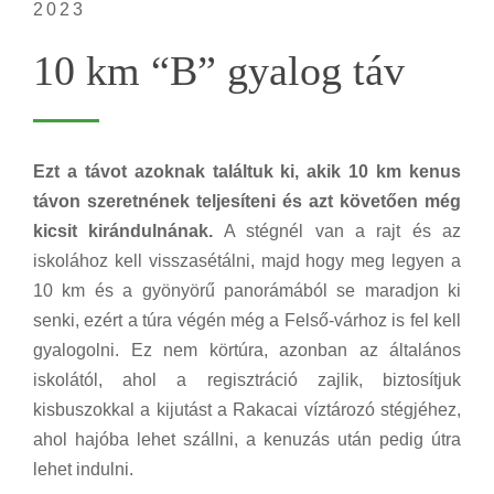
2023
10 km “B” gyalog táv
Ezt a távot azoknak találtuk ki, akik 10 km kenus
távon szeretnének teljesíteni és azt követően még
kicsit kirándulnának.
A stégnél van a rajt és az
iskolához kell visszasétálni, majd hogy meg legyen a
10 km és a gyönyörű panorámából se maradjon ki
senki, ezért a túra végén még a Felső-várhoz is fel kell
gyalogolni. Ez nem körtúra, azonban az általános
iskolától, ahol a regisztráció zajlik, biztosítjuk
kisbuszokkal a kijutást a Rakacai víztározó stégjéhez,
ahol hajóba lehet szállni, a kenuzás után pedig útra
lehet indulni.