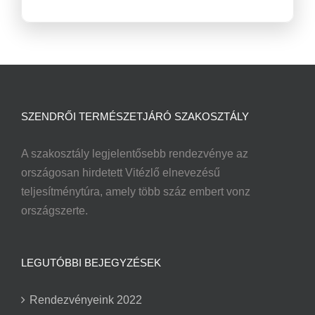
SZENDRŐI TERMÉSZETJÁRÓ SZAKOSZTÁLY
A szakosztály legjelentősebb rendezvénye az
országosan hirdetett Vitézlő elnevezésű
teljesítménytúra, amely több száz embert vonz
országszerte.
LEGUTÓBBI BEJEGYZÉSEK
Rendezvényeink 2022