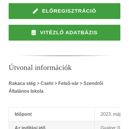
ELŐREGISZTRÁCIÓ
VITÉZLŐ ADATBÁZIS
Útvonal információk
Rakaca stég > Csehi > Felső-vár > Szendrői
Általános Iskola
Időpont
2023. május 
Az indítási idő
Gyalog: 08.30