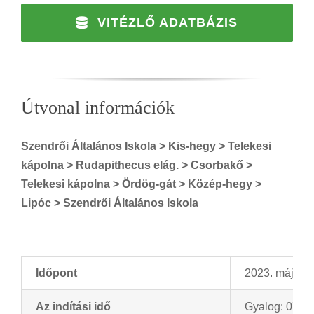
VITÉZLŐ ADATBÁZIS
Útvonal információk
Szendrői Általános Iskola > Kis-hegy > Telekesi
kápolna > Rudapithecus elág. > Csorbakő >
Telekesi kápolna > Ördög-gát > Közép-hegy >
Lipóc > Szendrői Általános Iskola
Időpont
2023. május 
Az indítási idő
Gyalog: 07.00