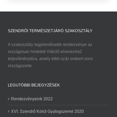
SZENDRŐI TERMÉSZETJÁRÓ SZAKOSZTÁLY
A szakosztály legjelentősebb rendezvénye az
országosan hirdetett Vitézlő elnevezésű
teljesítménytúra, amely több száz embert vonz
országszerte.
LEGUTÓBBI BEJEGYZÉSEK
Rendezvényeink 2022
XVI. Szendrő Körül Gyalogszerrel 2020