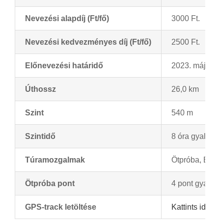
Nevezési alapdíj (Ft/fő)
3000 Ft.
Nevezési kedvezményes díj (Ft/fő)
2500 Ft.
Előnevezési határidő
2023. május 1
Úthossz
26,0 km
Szint
540 m
Szintidő
8 óra gyalog, 
Túramozgalmak
Ötpróba, Bebe
Ötpróba pont
4 pont gyalog,
GPS-track letöltése
Kattints ide a