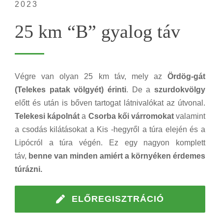
2023
25 km “B” gyalog táv
Végre van olyan 25 km táv, mely az
Ördög-gát
(Telekes patak völgyét) érinti
. De a
szurdokvölgy
előtt és után is bőven tartogat látnivalókat az útvonal.
Telekesi kápolnát
a
Csorba kői várromokat
valamint
a csodás kilátásokat a Kis -hegyről a túra elején és a
Lipócról a túra végén. Ez egy nagyon komplett
táv,
benne van minden
amiért a környéken érdemes
túrázni.
ELŐREGISZTRÁCIÓ