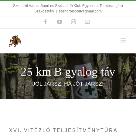
Kihagyás
Szendrői Városi Sport és Szabadidő Klub Egyesület Természetjáró
Szakosztály
|
szendroisport@gmail.com
Facebook
YouTube
Instagram
Email:
25 km B gyalog táv
"JÓL JÁRSZ, HA JÓT JÁRSZ!"
XVI. VITÉZLŐ TELJESÍTMÉNYTÚRA